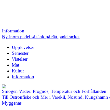
Information
Ny inom padel så tänk på rätt padelracket
Upplevelser
Semester
Vistelser
Mat
Kultur
Information
Smögen Väder: Prognos, Temperatur och Förhållanden |
Till Ostronfiske och Mer i Varekil, Nösund, Kungshamn
Myggenäs