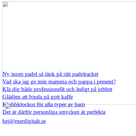
Ny inom padel så tänk på rätt padelracket
Vad ska jag ge min mamma och pappa i present?
Klä dig både professionellt och ledigt på jobbet
Glädjen att bjuda på gott kaffe
Klubbklockor för alla typer av barn
Det är därför personliga smycken är perfekta
hej@merdigitalt.se