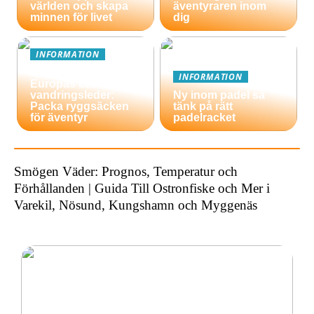
världen och skapa
äventyraren inom
minnen för livet
dig
INFORMATION
En guide till
INFORMATION
Europas bästa
vandringsleder:
Ny inom padel så
Packa ryggsäcken
tänk på rätt
för äventyr
padelracket
Smögen Väder: Prognos, Temperatur och
Förhållanden | Guida Till Ostronfiske och Mer i
Varekil, Nösund, Kungshamn och Myggenäs