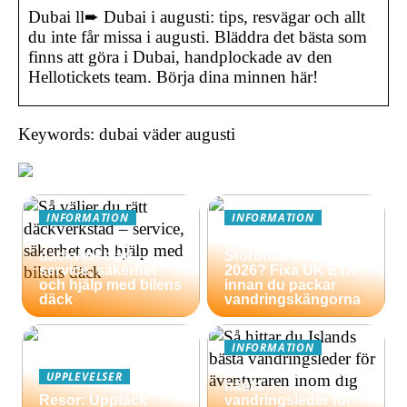
Dubai ll➨ Dubai i augusti: tips, resvägar och allt
du inte får missa i augusti. Bläddra det bästa som
finns att göra i Dubai, handplockade av den
Hellotickets team. Börja dina minnen här!
Keywords: dubai väder augusti
INFORMATION
INFORMATION
Så väljer du rätt
Äventyrsresa till
däckverkstad –
Storbritannien
service, säkerhet
2026? Fixa UK ETA
och hjälp med bilens
innan du packar
däck
vandringskängorna
INFORMATION
Så hittar du Islands
UPPLEVELSER
bästa
Resor: Upptäck
vandringsleder för