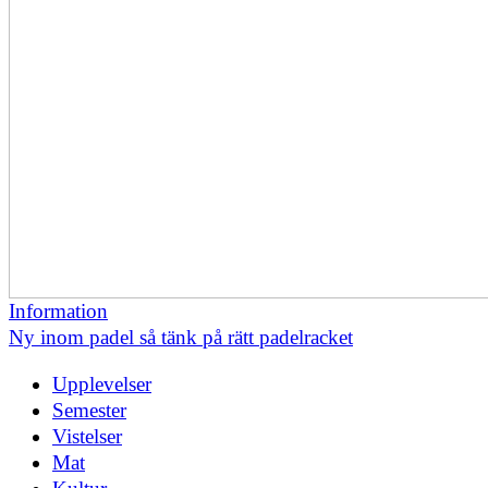
Information
Ny inom padel så tänk på rätt padelracket
Upplevelser
Semester
Vistelser
Mat