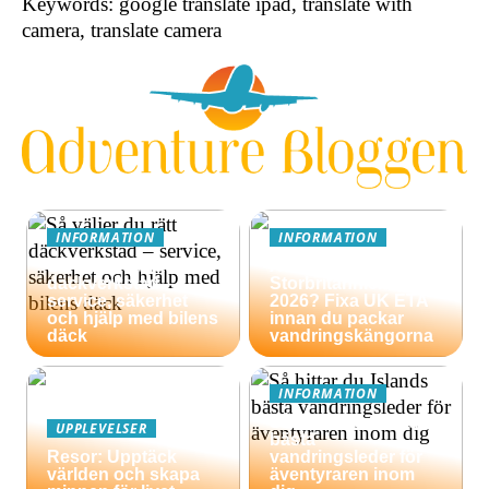
Keywords: google translate ipad, translate with
camera, translate camera
INFORMATION
INFORMATION
Så väljer du rätt
Äventyrsresa till
däckverkstad –
Storbritannien
service, säkerhet
2026? Fixa UK ETA
och hjälp med bilens
innan du packar
däck
vandringskängorna
INFORMATION
Så hittar du Islands
UPPLEVELSER
bästa
Resor: Upptäck
vandringsleder för
världen och skapa
äventyraren inom