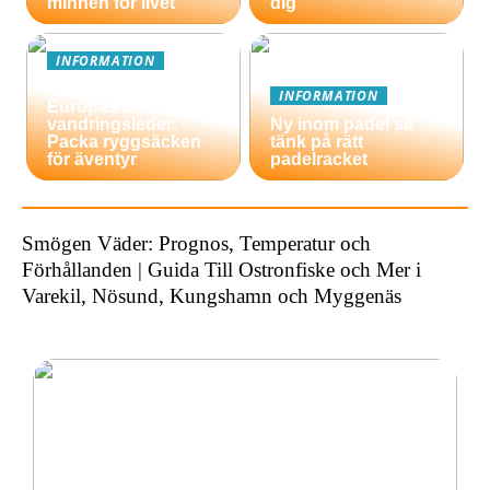
minnen för livet
dig
INFORMATION
En guide till
INFORMATION
Europas bästa
vandringsleder:
Ny inom padel så
Packa ryggsäcken
tänk på rätt
för äventyr
padelracket
Smögen Väder: Prognos, Temperatur och
Förhållanden | Guida Till Ostronfiske och Mer i
Varekil, Nösund, Kungshamn och Myggenäs