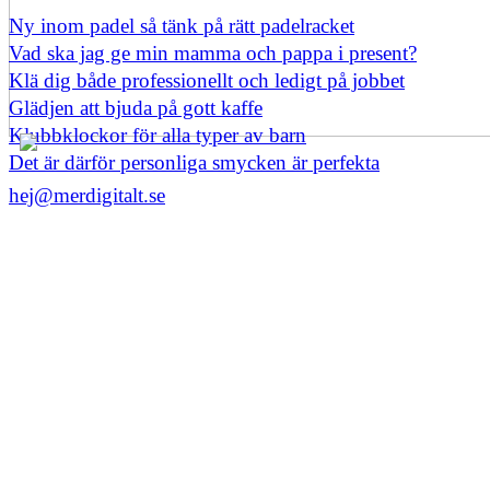
Ny inom padel så tänk på rätt padelracket
Vad ska jag ge min mamma och pappa i present?
Klä dig både professionellt och ledigt på jobbet
Glädjen att bjuda på gott kaffe
Klubbklockor för alla typer av barn
Det är därför personliga smycken är perfekta
hej@merdigitalt.se