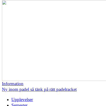
Information
Ny inom padel så tänk på rätt padelracket
Upplevelser
Semester