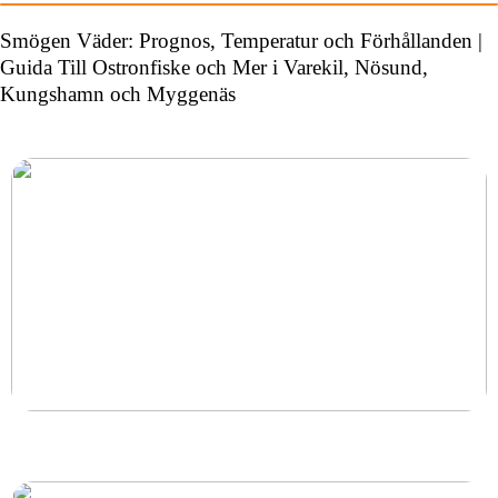
Smögen Väder: Prognos, Temperatur och Förhållanden |
Guida Till Ostronfiske och Mer i Varekil, Nösund,
Kungshamn och Myggenäs
Ny inom padel så tänk på rätt padelracket