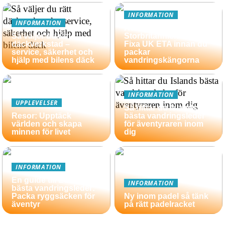
INFORMATION
INFORMATION
Äventyrsresa till
Så väljer du rätt
Storbritannien 2026?
däckverkstad –
Fixa UK ETA innan du
service, säkerhet och
packar
hjälp med bilens däck
vandringskängorna
INFORMATION
UPPLEVELSER
Så hittar du Islands
Resor: Upptäck
bästa vandringsleder
världen och skapa
för äventyraren inom
minnen för livet
dig
INFORMATION
En guide till Europas
INFORMATION
bästa vandringsleder:
Packa ryggsäcken för
Ny inom padel så tänk
äventyr
på rätt padelracket