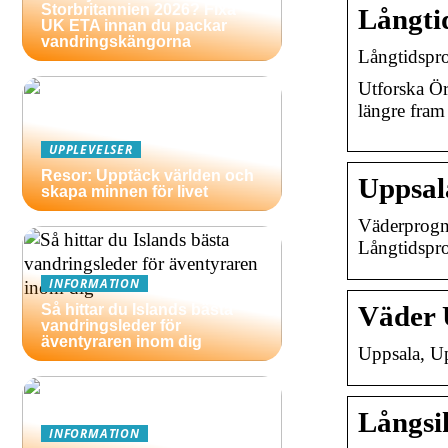
Storbritannien 2026? Fixa
Långti
UK ETA innan du packar
vandringskängorna
Långtidspr
Utforska Ör
längre fram
UPPLEVELSER
Resor: Upptäck världen och
Uppsal
skapa minnen för livet
Väderprogno
Långtidspr
INFORMATION
Väder 
Så hittar du Islands bästa
vandringsleder för
äventyraren inom dig
Uppsala, Upp
Långsi
INFORMATION