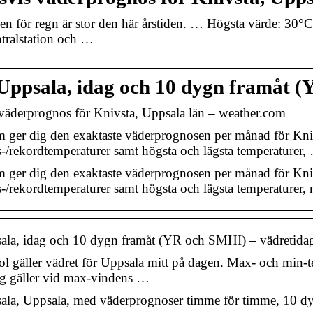
en för regn är stor den här årstiden. … Högsta värde: 30°C
tralstation och …
Uppsala, idag och 10 dygn framåt 
äderprognos för Knivsta, Uppsala län – weather.com
 ger dig den exaktaste väderprognosen per månad för Kni
-/rekordtemperaturer samt högsta och lägsta temperaturer,
 ger dig den exaktaste väderprognosen per månad för Kni
-/rekordtemperaturer samt högsta och lägsta temperaturer,
ala, idag och 10 dygn framåt (YR och SMHI) – vädretidag
 gäller vädret för Uppsala mitt på dagen. Max- och min-t
ng gäller vid max-vindens …
la, Uppsala, med väderprognoser timme för timme, 10 dyg