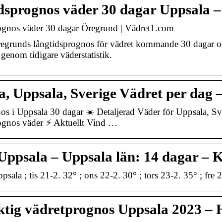
dsprognos väder 30 dagar Uppsala 
ognos väder 30 dagar Öregrund | Vädret1.com
egrunds långtidsprognos för vädret kommande 30 dagar och
 genom tidigare väderstatistik.
a, Uppsala, Sverige Vädret per dag
s i Uppsala 30 dagar ☀️ Detaljerad Väder för Uppsala, Sv
ognos väder ⚡ Aktuellt Vind …
Uppsala – Uppsala län: 14 dagar – K
sala ; tis 21-2. 32° ; ons 22-2. 30° ; tors 23-2. 35° ; fre
ktig vädretprognos Uppsala 2023 – 