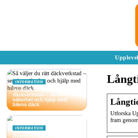
Upplevel
Långt
INFORMATION
Så väljer du rätt
däckverkstad – service,
Långti
säkerhet och hjälp med
bilens däck
Utforska Up
fram genom 
INFORMATION
Äventyrsresa till