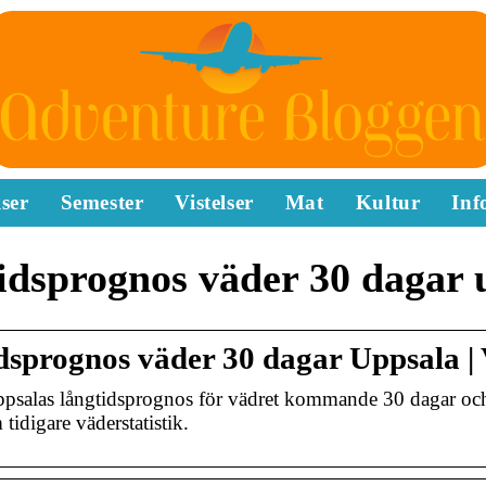
ser
Semester
Vistelser
Mat
Kultur
Inf
idsprognos väder 30 dagar 
dsprognos väder 30 dagar Uppsala |
psalas långtidsprognos för vädret kommande 30 dagar och v
tidigare väderstatistik.