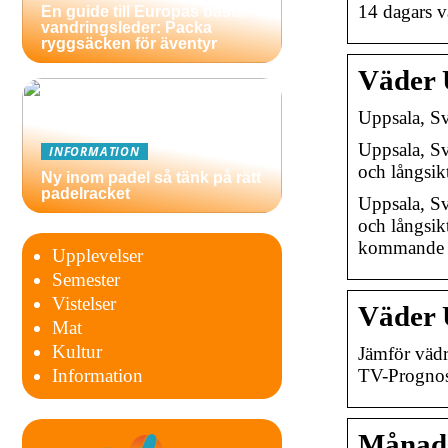
14 dagars v
En guide till Europas bästa
vandringsleder: Packa
ryggsäcken för äventyr
Väder 
Uppsala, S
Uppsala, Sv
INFORMATION
och långsi
Ny inom padel så tänk på rätt
padelracket
Uppsala, Sv
och långsik
kommande 1
Upplevelser
Semester
Vistelser
Väder 
Mat
Kultur
Jämför vädr
TV-Prognos
Information
Månads