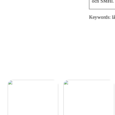
och SMHI.
Keywords: lå