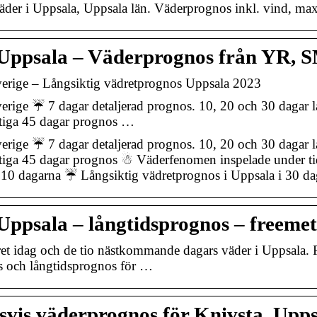
äder i Uppsala, Uppsala län. Väderprognos inkl. vind, ma
Uppsala – Väderprognos från YR, 
verige – Långsiktig vädretprognos Uppsala 2023
erige ☔ 7 dagar detaljerad prognos. 10, 20 och 30 dagar l
ktiga 45 dagar prognos …
erige ☔ 7 dagar detaljerad prognos. 10, 20 och 30 dagar l
tiga 45 dagar prognos ☃ Väderfenomen inspelade under tid
0 dagarna ☔ Långsiktig vädretprognos i Uppsala i 30 da
Uppsala – långtidsprognos – freemet
et idag och de tio nästkommande dagars väder i Uppsala.
 och långtidsprognos för …
vis väderprognos för Knivsta, Upps