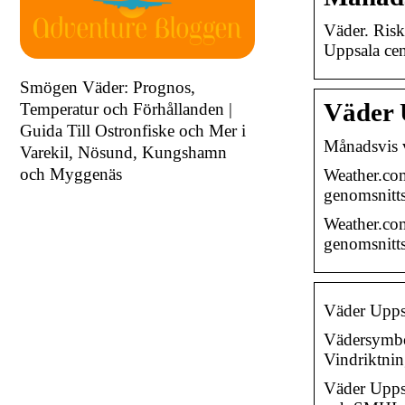
Väder. Risk
Uppsala cen
Smögen Väder: Prognos,
Väder 
Temperatur och Förhållanden |
Guida Till Ostronfiske och Mer i
Månadsvis v
Varekil, Nösund, Kungshamn
och Myggenäs
Weather.com
genomsnitts
Weather.com
genomsnitts
Väder Upps
Vädersymbol
Vindriktni
Väder Uppsa