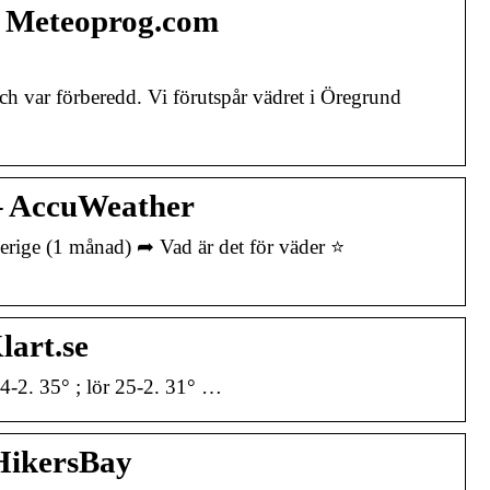
– Meteoprog.com
 var förberedd. Vi förutspår vädret i Öregrund
 – AccuWeather
erige (1 månad) ➦ Vad är det för väder ⭐
lart.se
 24-2. 35° ; lör 25-2. 31° …
HikersBay