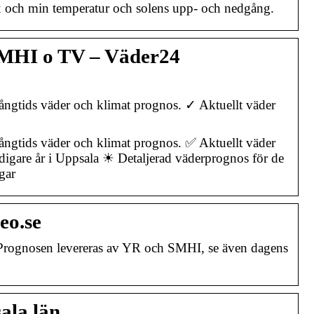
x och min temperatur och solens upp- och nedgång.
SMHI o TV – Väder24
ångtids väder och klimat prognos. ✓ Aktuellt väder
ångtids väder och klimat prognos. ✅ Aktuellt väder
igare år i Uppsala ☀ Detaljerad väderprognos för de
gar
eo.se
 Prognosen levereras av YR och SMHI, se även dagens
ala län