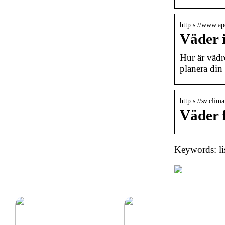
http s://www.apo
Väder i
Hur är vädr
planera din 
http s://sv.clim
Väder 
Keywords: li