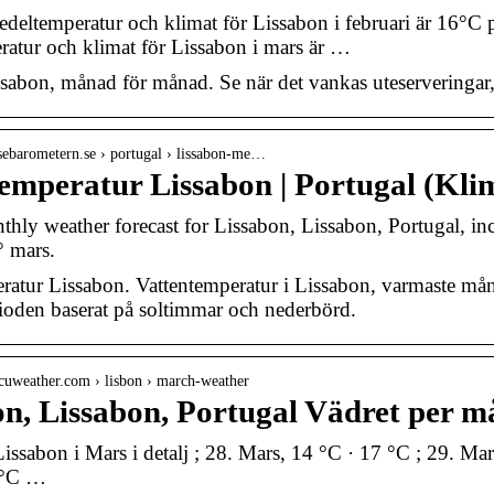
edeltemperatur och klimat för Lissabon i februari är 16°C 
atur och klimat för Lissabon i mars är …
ssabon, månad för månad. Se när det vankas uteserveringar
sebarometern.se › portugal › lissabon-me…
emperatur Lissabon | Portugal (Kli
thly weather forecast for Lissabon, Lissabon, Portugal, in
° mars.
atur Lissabon. Vattentemperatur i Lissabon, varmaste mån
ioden baserat på soltimmar och nederbörd.
cuweather.com › lisbon › march-weather
on, Lissabon, Portugal Vädret per 
Lissabon i Mars i detalj ; 28. Mars, 14 °C · 17 °C ; 29. Ma
 °C …