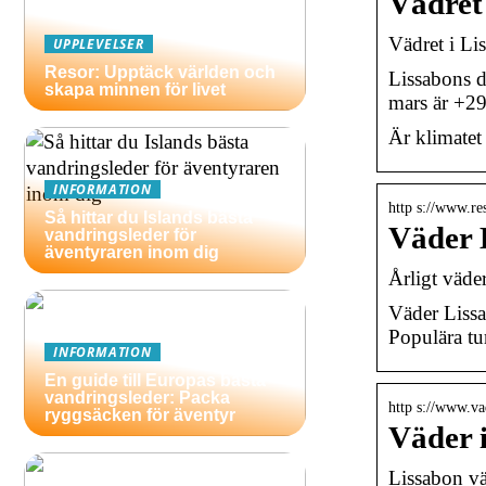
Vädret
Vädret i Li
UPPLEVELSER
Resor: Upptäck världen och
Lissabons d
skapa minnen för livet
mars är +29
Är klimatet
INFORMATION
http s://www.re
Så hittar du Islands bästa
Väder 
vandringsleder för
äventyraren inom dig
Årligt väder
Väder Lissa
Populära tur
INFORMATION
En guide till Europas bästa
vandringsleder: Packa
http s://www.va
ryggsäcken för äventyr
Väder 
Lissabon vä