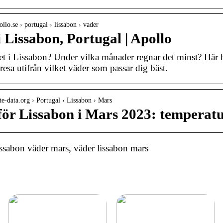
llo.se › portugal › lissabon › vader
 Lissabon, Portugal | Apollo
et i Lissabon? Under vilka månader regnar det minst? Här 
resa utifrån vilket väder som passar dig bäst.
ate-data.org › Portugal › Lissabon › Mars
för Lissabon i Mars 2023: temperat
ssabon väder mars, väder lissabon mars