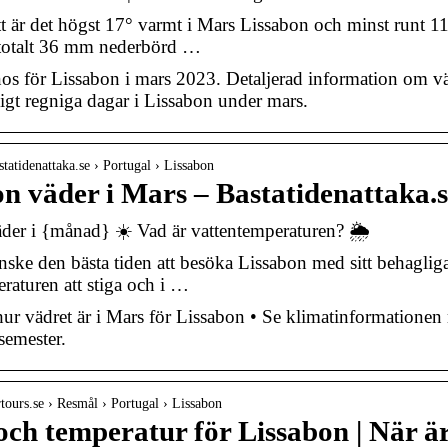
t är det högst 17° varmt i Mars Lissabon och minst runt 11
 totalt 36 mm nederbörd …
s för Lissabon i mars 2023. Detaljerad information om väd
igt regniga dagar i Lissabon under mars.
statidenattaka.se › Portugal › Lissabon
n väder i Mars – Bastatidenattaka.
der i {månad} ☀️ Vad är vattentemperaturen? 🌦️
nske den bästa tiden att besöka Lissabon med sitt behagliga
eraturen att stiga och i …
hur vädret är i Mars för Lissabon • Se klimatinformatione
semester.
rtours.se › Resmål › Portugal › Lissabon
ch temperatur för Lissabon | När är