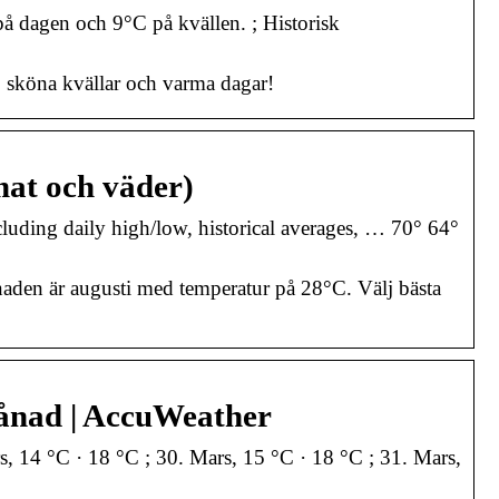
på dagen och 9°C på kvällen. ; Historisk
, sköna kvällar och varma dagar!
mat och väder)
cluding daily high/low, historical averages, … 70° 64°
aden är augusti med temperatur på 28°C. Välj bästa
månad | AccuWeather
rs, 14 °C · 18 °C ; 30. Mars, 15 °C · 18 °C ; 31. Mars,