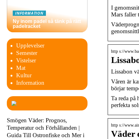
I genomsnit
INFORMATION
Mars faller
Ny inom padel så tänk på rätt
Väderprogno
padelracket
genomsnittl
Upplevelser
http s://www.ba
Semester
Lissabo
Vistelser
Mat
Lissabon vä
Kultur
Våren är ka
Information
börjar temp
Ta reda på 
perfekta sol
Smögen Väder: Prognos,
http s://www.ai
Temperatur och Förhållanden |
Väder o
Guida Till Ostronfiske och Mer i