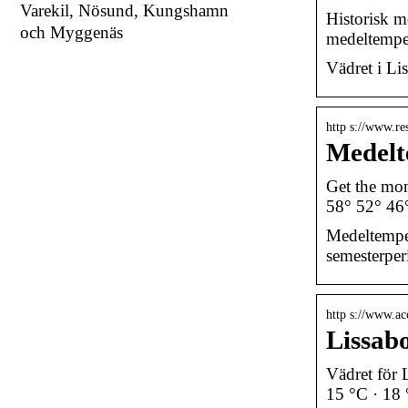
Varekil, Nösund, Kungshamn
Historisk m
och Myggenäs
medeltemper
Vädret i Li
http s://www.re
Medelt
Get the mon
58° 52° 46
Medeltemper
semesterper
http s://www.ac
Lissab
Vädret för 
15 °C · 18