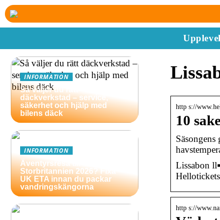
Upplevel
Lissa
INFORMATION
Så väljer du rätt
däckverkstad – service,
säkerhet och hjälp med
http s://www.he
bilens däck
10 sake
Säsongens g
havstemper
INFORMATION
Äventyrsresa till
Lissabon ll
Storbritannien 2026? Fixa
Helloticket
UK ETA innan du packar
vandringskängorna
http s://www.na