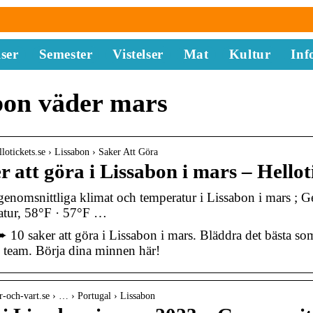
ser
Semester
Vistelser
Mat
Kultur
Inf
bon väder mars
llotickets.se › Lissabon › Saker Att Göra
r att göra i Lissabon i mars – Hellot
enomsnittliga klimat och temperatur i Lissabon i mars ; G
atur, 58°F · 57°F …
➨ 10 saker att göra i Lissabon i mars. Bläddra det bästa so
s team. Börja dina minnen här!
r-och-vart.se › … › Portugal › Lissabon