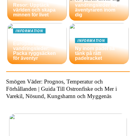
bästa
Resor: Upptäck
vandringsleder för
världen och skapa
äventyraren inom
minnen för livet
dig
INFORMATION
En guide till
INFORMATION
Europas bästa
vandringsleder:
Ny inom padel så
Packa ryggsäcken
tänk på rätt
för äventyr
padelracket
Smögen Väder: Prognos, Temperatur och
Förhållanden | Guida Till Ostronfiske och Mer i
Varekil, Nösund, Kungshamn och Myggenäs