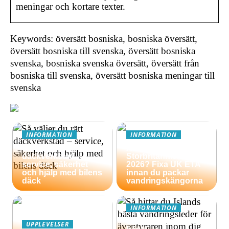
meningar och kortare texter.
Keywords: översätt bosniska, bosniska översätt,
översätt bosniska till svenska, översätt bosniska
svenska, bosniska svenska översätt, översätt från
bosniska till svenska, översätt bosniska meningar till
svenska
INFORMATION
INFORMATION
Så väljer du rätt
Äventyrsresa till
däckverkstad –
Storbritannien
service, säkerhet
2026? Fixa UK ETA
och hjälp med bilens
innan du packar
däck
vandringskängorna
INFORMATION
Så hittar du Islands
UPPLEVELSER