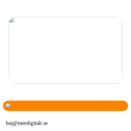
Klubbklockor för alla typer av barn
Det är därför personliga smycken är perfekta
hej@merdigitalt.se