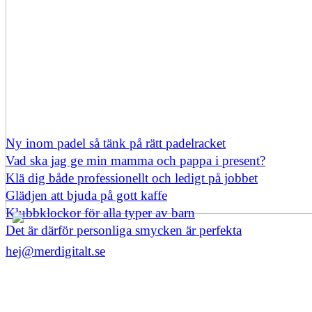
Ny inom padel så tänk på rätt padelracket
Vad ska jag ge min mamma och pappa i present?
Klä dig både professionellt och ledigt på jobbet
Glädjen att bjuda på gott kaffe
Klubbklockor för alla typer av barn
Det är därför personliga smycken är perfekta
hej@merdigitalt.se