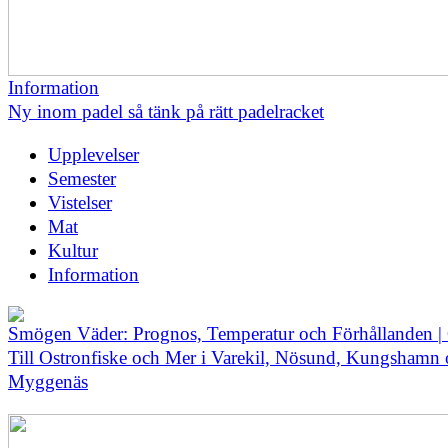
Information
Ny inom padel så tänk på rätt padelracket
Upplevelser
Semester
Vistelser
Mat
Kultur
Information
Smögen Väder: Prognos, Temperatur och Förhållanden |
Till Ostronfiske och Mer i Varekil, Nösund, Kungshamn
Myggenäs