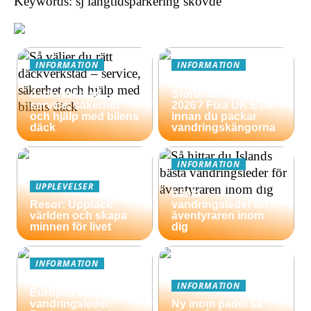
Keywords: sj långtidsparkering skövde
INFORMATION
INFORMATION
Så väljer du rätt
Äventyrsresa till
däckverkstad –
Storbritannien
service, säkerhet
2026? Fixa UK ETA
och hjälp med bilens
innan du packar
däck
vandringskängorna
INFORMATION
Så hittar du Islands
UPPLEVELSER
bästa
Resor: Upptäck
vandringsleder för
världen och skapa
äventyraren inom
minnen för livet
dig
INFORMATION
En guide till
INFORMATION
Europas bästa
vandringsleder:
Ny inom padel så