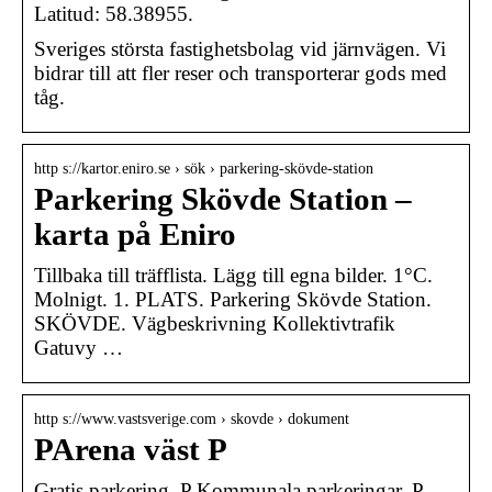
Latitud: 58.38955.
Sveriges största fastighetsbolag vid järnvägen. Vi
bidrar till att fler reser och transporterar gods med
tåg.
http s://kartor.eniro.se › sök › parkering-skövde-station
Parkering Skövde Station –
karta på Eniro
Tillbaka till träfflista. Lägg till egna bilder. 1°C.
Molnigt. 1. PLATS. Parkering Skövde Station.
SKÖVDE. Vägbeskrivning Kollektivtrafik
Gatuvy …
http s://www.vastsverige.com › skovde › dokument
PArena väst P
Gratis parkering. P Kommunala parkeringar. P