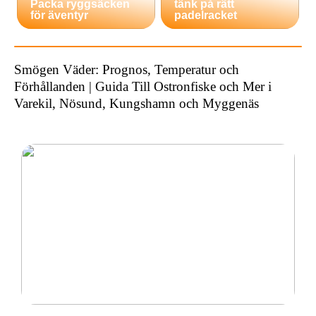
Packa ryggsäcken
tänk på rätt
för äventyr
padelracket
Smögen Väder: Prognos, Temperatur och
Förhållanden | Guida Till Ostronfiske och Mer i
Varekil, Nösund, Kungshamn och Myggenäs