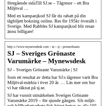
föregående sidaTill SJ.se – Tågresor – ett Bra
Miljöval …
Med en kampanjkod SJ får du rabatt på din
tågbiljett bokning online. Res för 195kr överallt i
Sverige. Med Rabbles SJ kampanjkod blir resan
ännu billigare!
http s://www.mynewsdesk.com › se › sj › pressreleases
SJ – Sveriges Grönaste
Varumärke – Mynewsdesk
SJ – Sveriges Grönaste Varumärke | SJ
Som ett resultat av detta har SJ:s tågresor varit Bra
Miljöval-märkta i över 20 år. … Läs mer om hur
vi har räknat på sj.se.
​SJ har vunnit utmärkelsen Sveriges Grönaste
Varumärke 2019 – för sjunde gången. SJs miljö-
och hållbarhetsarbete fick högst betyg av alla 105