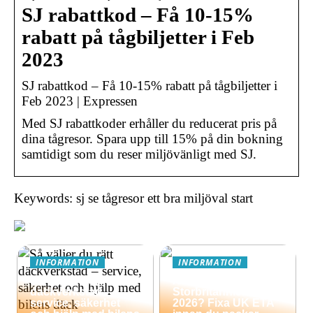
SJ rabattkod – Få 10-15%
rabatt på tågbiljetter i Feb
2023
SJ rabattkod – Få 10-15% rabatt på tågbiljetter i
Feb 2023 | Expressen
Med SJ rabattkoder erhåller du reducerat pris på
dina tågresor. Spara upp till 15% på din bokning
samtidigt som du reser miljövänligt med SJ.
Keywords: sj se tågresor ett bra miljöval start
INFORMATION
INFORMATION
Så väljer du rätt
Äventyrsresa till
däckverkstad –
Storbritannien
service, säkerhet
2026? Fixa UK ETA