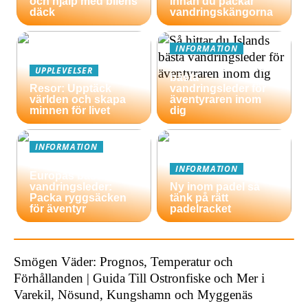
och hjälp med bilens
innan du packar
däck
vandringskängorna
INFORMATION
Så hittar du Islands
UPPLEVELSER
bästa
Resor: Upptäck
vandringsleder för
världen och skapa
äventyraren inom
minnen för livet
dig
INFORMATION
En guide till
INFORMATION
Europas bästa
vandringsleder:
Ny inom padel så
Packa ryggsäcken
tänk på rätt
för äventyr
padelracket
Smögen Väder: Prognos, Temperatur och
Förhållanden | Guida Till Ostronfiske och Mer i
Varekil, Nösund, Kungshamn och Myggenäs