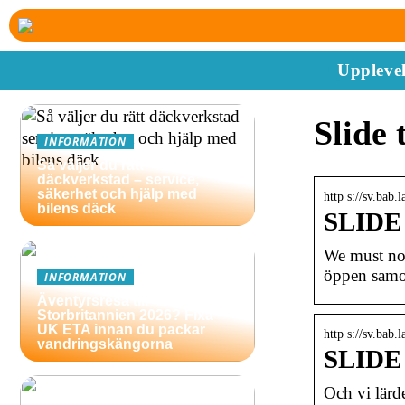
Upplevel
Slide 
INFORMATION
Så väljer du rätt
däckverkstad – service,
säkerhet och hjälp med
http s://sv.bab.
bilens däck
SLIDE –
We must not
öppen samor
INFORMATION
Äventyrsresa till
Storbritannien 2026? Fixa
UK ETA innan du packar
http s://sv.bab.
vandringskängorna
SLIDE 
Och vi lärde