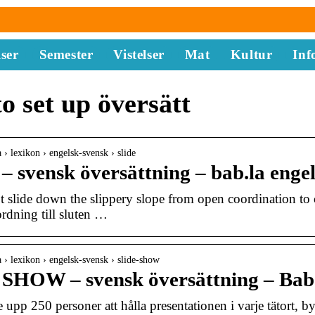
ser
Semester
Vistelser
Mat
Kultur
Inf
to set up översätt
la › lexikon › engelsk-svensk › slide
 svensk översättning – bab.la engel
 slide down the slippery slope from open coordination to 
dning till sluten …
la › lexikon › engelsk-svensk › slide-show
SHOW – svensk översättning – Bab
 upp 250 personer att hålla presentationen i varje tätort, by