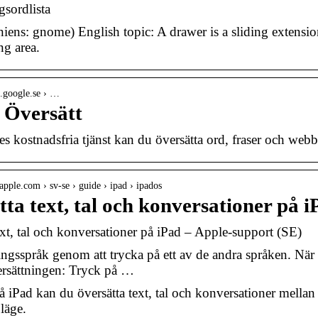
gsordlista
niens: gnome) English topic: A drawer is a sliding extensio
ng area.
te.google.se › …
 Översätt
 kostnadsfria tjänst kan du översätta ord, fraser och webbsi
.apple.com › sv-se › guide › ipad › ipados
ta text, tal och konversationer på 
ext, tal och konversationer på iPad – Apple-support (SE)
ngsspråk genom att trycka på ett av de andra språken. När 
ersättningen: Tryck på …
på iPad kan du översätta text, tal och konversationer mellan
läge.