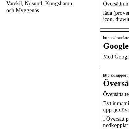
Varekil, Nösund, Kungshamn
Översättnin
och Myggenäs
låda (prove
icon. drawi
http s://transla
Google
Med Googles
http s://support
Översät
Översätta t
Byt inmatni
upp ljudöv
I Översätt 
nedkopplat 