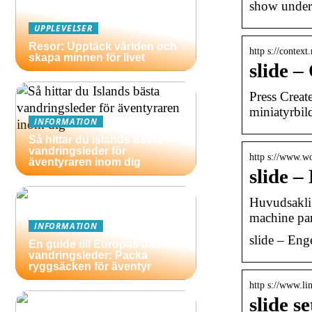
show under
UPPLEVELSER
Resor: Upptäck världen och
http s://context
skapa minnen för livet
slide –
Press Creat
miniatyrbi
INFORMATION
Så hittar du Islands bästa
vandringsleder för
http s://www.wo
äventyraren inom dig
slide 
Huvudsaklig
machine part
INFORMATION
slide – En
En guide till Europas bästa
vandringsleder: Packa
ryggsäcken för äventyr
http s://www.lin
slide s