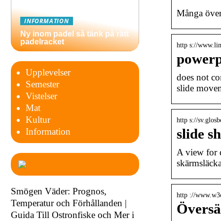
Många övers
INFORMATION
Ny inom padel så tänk på rätt
padelracket
http s://www.li
powerp
Upplevelser
does not co
Semester
slide movem
Vistelser
Mat
Kultur
http s://sv.glos
slide s
Information
A view for d
skärmsläcka
Smögen Väder: Prognos,
http ://www.w3c
Temperatur och Förhållanden |
Översä
Guida Till Ostronfiske och Mer i