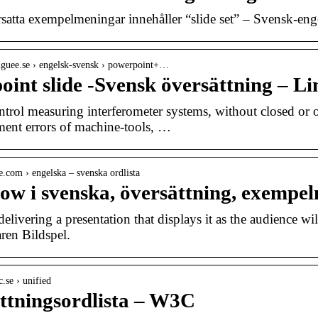
atta exempelmeningar innehåller “slide set” – Svensk-eng
nguee.se › engelsk-svensk › powerpoint+…
oint slide -Svensk översättning – L
ntrol measuring interferometer systems, without closed or 
ent errors of machine-tools, …
be.com › engelska – svenska ordlista
how i svenska, översättning, exempe
elivering a presentation that displays it as the audience wi
ren Bildspel.
.se › unified
ttningsordlista – W3C