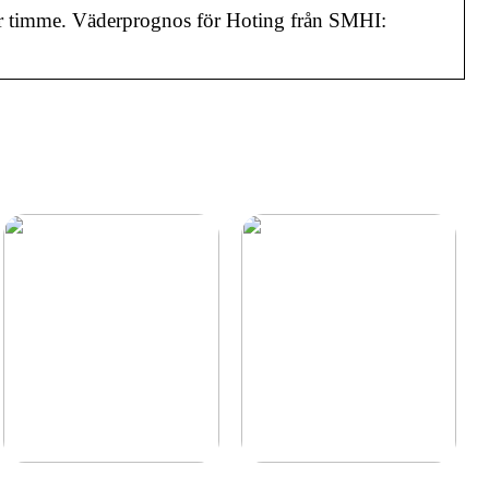
för timme. Väderprognos för Hoting från SMHI:
Klubbklockor för alla
Det är därför