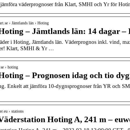
jämföra väderprognoser från Klart, SMHI och Yr för Hotin
rt.se › Jämtlands län › Hoting
Hoting – Jämtlands län: 14 dagar – 
äder i Hoting, Jämtlands län. Väderprognos inkl. vind, m
ser! Klart, SMHI & Yr …
.se › hoting
Hoting – Prognosen idag och tio dy
g. Enkelt att jämföra 10-dygnsprognoser från YR och SM
er.eu › stations
äderstation Hoting A, 241 m – euw