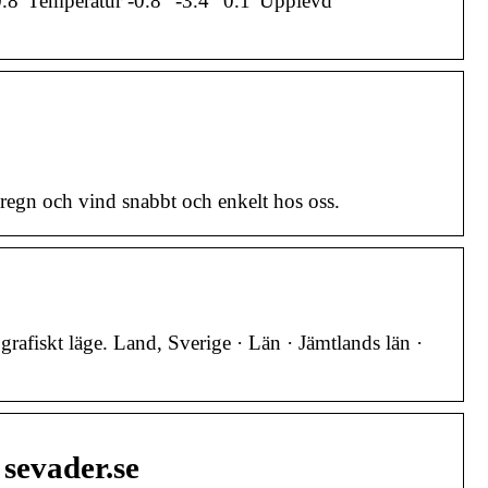
.8°Temperatur -0.8° -3.4° 0.1°Upplevd
egn och vind snabbt och enkelt hos oss.
rafiskt läge. Land, Sverige · Län · Jämtlands län ·
sevader.se