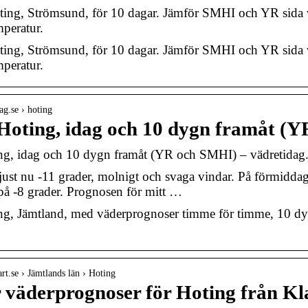
oting, Strömsund, för 10 dagar. Jämför SMHI och YR sida
peratur.
oting, Strömsund, för 10 dagar. Jämför SMHI och YR sida
peratur.
dag.se › hoting
Hoting, idag och 10 dygn framåt (
ng, idag och 10 dygn framåt (YR och SMHI) – vädretidag.
just nu -11 grader, molnigt och svaga vindar. På förmiddag
på -8 grader. Prognosen för mitt …
g, Jämtland, med väderprognoser timme för timme, 10 dyg
rt.se › Jämtlands län › Hoting
 väderprognoser för Hoting från Kl