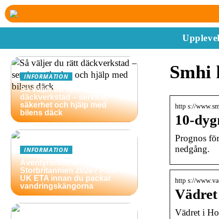
Upplevel
Smhi 
INFORMATION
Så väljer du rätt
däckverkstad – service,
säkerhet och hjälp med
http s://www.sm
bilens däck
10-dyg
Prognos för
nedgång.
INFORMATION
Äventyrsresa till
Storbritannien 2026? Fixa
UK ETA innan du packar
http s://www.va
vandringskängorna
Vädret
Vädret i H