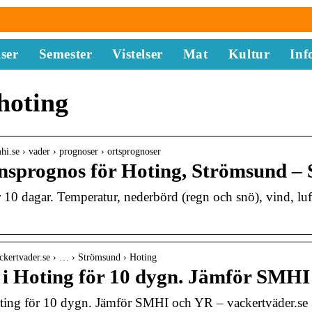
ser
Semester
Vistelser
Mat
Kultur
Inf
hoting
hi.se › vader › prognoser › ortsprognoser
nsprognos för Hoting, Strömsund 
 10 dagar. Temperatur, nederbörd (regn och snö), vind, luft
ckertvader.se › … › Strömsund › Hoting
 i Hoting för 10 dygn. Jämför SMH
oting för 10 dygn. Jämför SMHI och YR – vackertväder.se