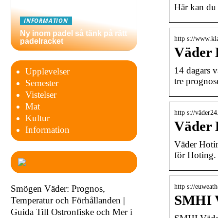
Här kan du 
INFORMATION
Ny inom padel så tänk på rätt
http s://www.kla
padelracket
Väder 
14 dagars v
Upplevelser
tre progno
Semester
Vistelser
Mat
http s://väder24
Kultur
Väder 
Information
Väder Hotin
för Hoting.
http s://euweath
Smögen Väder: Prognos,
SMHI V
Temperatur och Förhållanden |
Guida Till Ostronfiske och Mer i