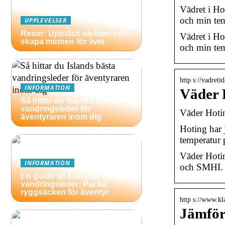
Vädret i H
och min tem
UPPLEVELSER
Resor: Upptäck världen och
Vädret i H
skapa minnen för livet
och min tem
http s://vadreti
INFORMATION
Väder 
Så hittar du Islands bästa
vandringsleder för
Väder Hoti
äventyraren inom dig
Hoting har 
temperatur 
Väder Hotin
INFORMATION
och SMHI.
En guide till Europas bästa
vandringsleder: Packa
ryggsäcken för äventyr
http s://www.kla
Jämför