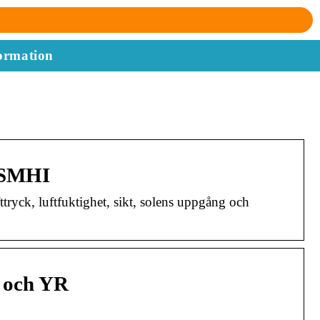
ormation
– SMHI
tryck, luftfuktighet, sikt, solens uppgång och
I och YR