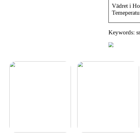
Vädret i Ho
Temeperatur
Keywords: s
Ny inom padel så tänk
Vad ska jag ge min