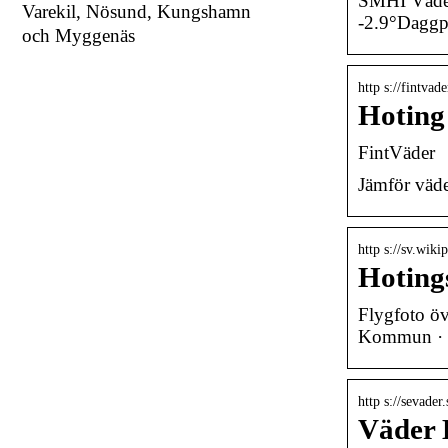
SMHI Väder
Varekil, Nösund, Kungshamn
-2.9°Daggp
och Myggenäs
http s://fintvade
Hoting
FintVäder
Jämför väde
http s://sv.wiki
Hoting
Flygfoto öv
Kommun · 
http s://sevade
Väder H