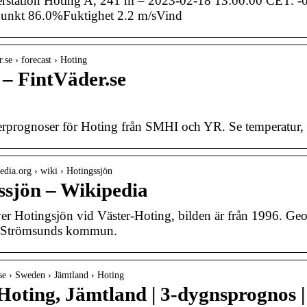
station Hoting A, 241 m – 2023-02-18 13:00:00 CET. -0
unkt 86.0%Fuktighet 2.2 m/sVind
r.se › forecast › Hoting
 – FintVäder.se
rprognoser för Hoting från SMHI och YR. Se temperatur, r
pedia.org › wiki › Hotingssjön
ssjön – Wikipedia
er Hotingsjön vid Väster-Hoting, bilden är från 1996. Geog
Strömsunds kommun.
r.se › Sweden › Jämtland › Hoting
oting, Jämtland | 3-dygnsprognos | 