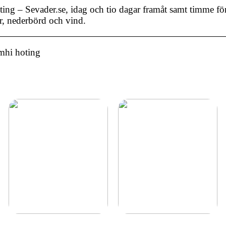
ting – Sevader.se, idag och tio dagar framåt samt timme 
, nederbörd och vind.
mhi hoting
Klä dig både
Glädjen att bjuda på