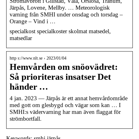
Strömavbrott i Gillstad, Väla, Örslösa, Tranum,
Järpås, Lovene, Mellby. … Meteorologisk
varning från SMHI under onsdag och torsdag –
Orange – Vind i …
specialkost specialkoster skolmat matsedel,
matsedlar
http s://www.nlt.se › 2023/01/04
Hemvården om snöovädret:
Så prioriteras insatser Det
händer …
4 jan. 2023 — Järpås är ett annat hemvårdområde
med gott om glesbygd och vägar som kan … I
SMHI:s vädervarning har man även flaggat för
strömbortfall.
Keywords: smhi järpås