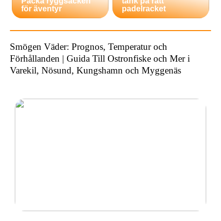
Packa ryggsäcken
tänk på rätt
för äventyr
padelracket
Smögen Väder: Prognos, Temperatur och
Förhållanden | Guida Till Ostronfiske och Mer i
Varekil, Nösund, Kungshamn och Myggenäs