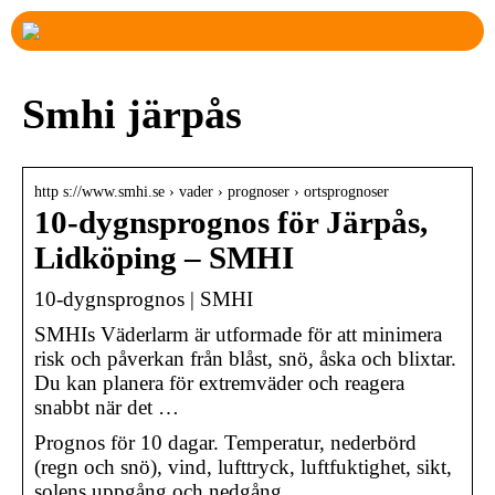
Smhi järpås
http s://www.smhi.se › vader › prognoser › ortsprognoser
10-dygnsprognos för Järpås,
Lidköping – SMHI
10-dygnsprognos | SMHI
SMHIs Väderlarm är utformade för att minimera
risk och påverkan från blåst, snö, åska och blixtar.
Du kan planera för extremväder och reagera
snabbt när det …
Prognos för 10 dagar. Temperatur, nederbörd
(regn och snö), vind, lufttryck, luftfuktighet, sikt,
solens uppgång och nedgång.