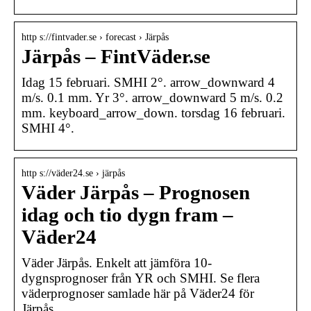
http s://fintvader.se › forecast › Järpås
Järpås – FintVäder.se
Idag 15 februari. SMHI 2°. arrow_downward 4
m/s. 0.1 mm. Yr 3°. arrow_downward 5 m/s. 0.2
mm. keyboard_arrow_down. torsdag 16 februari.
SMHI 4°.
http s://väder24.se › järpås
Väder Järpås – Prognosen
idag och tio dygn fram –
Väder24
Väder Järpås. Enkelt att jämföra 10-
dygnsprognoser från YR och SMHI. Se flera
väderprognoser samlade här på Väder24 för
Järpås.