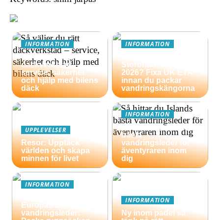
INFORMATION
INFORMATION
Så väljer du rätt
Äventyrsresa till
däckverkstad –
Storbritannien
service, säkerhet
2026? Fixa UK ETA
och hjälp med bilens
innan du packar
däck
vandringskängorna
INFORMATION
Så hittar du Islands
UPPLEVELSER
bästa
Resor: Upptäck
vandringsleder för
världen och skapa
äventyraren inom
minnen för livet
dig
INFORMATION
En guide till
INFORMATION
Europas bästa
vandringsleder:
Ny inom padel så