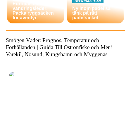
INFORMATION
Europas bästa
vandringsleder:
Ny inom padel så
Packa ryggsäcken
tänk på rätt
för äventyr
padelracket
Smögen Väder: Prognos, Temperatur och
Förhållanden | Guida Till Ostronfiske och Mer i
Varekil, Nösund, Kungshamn och Myggenäs