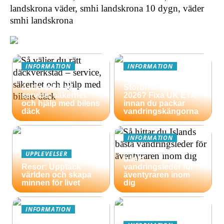
landskrona väder, smhi landskrona 10 dygn, väder
smhi landskrona
INFORMATION
INFORMATION
Så väljer du rätt
Äventyrsresa till
däckverkstad –
Storbritannien
service, säkerhet
2026? Fixa UK ETA
och hjälp med bilens
innan du packar
däck
vandringskängorna
INFORMATION
Så hittar du Islands
UPPLEVELSER
bästa
Resor: Upptäck
vandringsleder för
världen och skapa
äventyraren inom
minnen för livet
dig
INFORMATION
En guide till