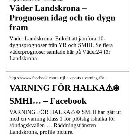
Väder Landskrona –
Prognosen idag och tio dygn
fram
Väder Landskrona. Enkelt att jämföra 10-
dygnsprognoser från YR och SMHI. Se flera
väderprognoser samlade här på Väder24 för
Landskrona.
http s://www.facebook.com › rtjLa › posts › varning-för…
VARNING FÖR HALKA⚠️❄️
SMHI… – Facebook
VARNING FÖR HALKA⚠️❄️ SMHI har gått ut
med en varning klass 1 för plötslig ishalka för
söndagskvällen … Räddningstjänsten
Landskrona, profile picture.