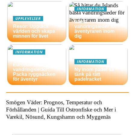
INFORMATION
Så hittar du Islands
UPPLEVELSER
bästa
Resor: Upptäck
vandringsleder för
världen och skapa
äventyraren inom
minnen för livet
dig
INFORMATION
En guide till
INFORMATION
Europas bästa
vandringsleder:
Ny inom padel så
Packa ryggsäcken
tänk på rätt
för äventyr
padelracket
Smögen Väder: Prognos, Temperatur och
Förhållanden | Guida Till Ostronfiske och Mer i
Varekil, Nösund, Kungshamn och Myggenäs