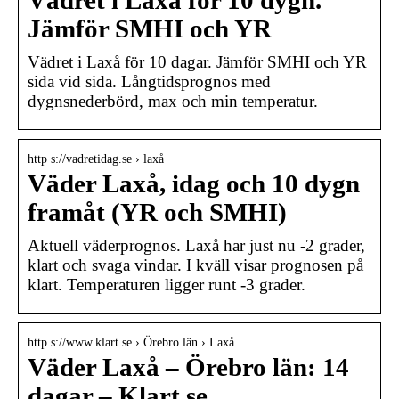
Vädret i Laxå för 10 dygn.
Jämför SMHI och YR
Vädret i Laxå för 10 dagar. Jämför SMHI och YR
sida vid sida. Långtidsprognos med
dygnsnederbörd, max och min temperatur.
http s://vadretidag.se › laxå
Väder Laxå, idag och 10 dygn
framåt (YR och SMHI)
Aktuell väderprognos. Laxå har just nu -2 grader,
klart och svaga vindar. I kväll visar prognosen på
klart. Temperaturen ligger runt -3 grader.
http s://www.klart.se › Örebro län › Laxå
Väder Laxå – Örebro län: 14
dagar – Klart.se