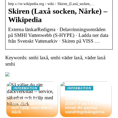
http s://sv.wikipedia.org › wiki › Skiren_(Laxå_socken,…
Skiren (Laxå socken, Närke) –
Wikipedia
Externa länkarRedigera · Delavrinningsområden
på SMHI Vattenwebb (S-HYPE) · Ladda ner data
från Svenskt Vattenarkiv · Skiren på VISS …
Keywords: smhi laxå, smhi väder laxå, väder laxå
smhi
INFORMATION
INFORMATION
Så väljer du rätt
Äventyrsresa till
däckverkstad –
Storbritannien
service, säkerhet
2026? Fixa UK ETA
och hjälp med bilens
innan du packar
däck
vandringskängorna