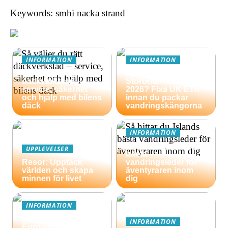
Keywords: smhi nacka strand
INFORMATION
INFORMATION
Så väljer du rätt
Äventyrsresa till
däckverkstad –
Storbritannien
service, säkerhet
2026? Fixa UK ETA
och hjälp med bilens
innan du packar
däck
vandringskängorna
INFORMATION
Så hittar du Islands
UPPLEVELSER
bästa
Resor: Upptäck
vandringsleder för
världen och skapa
äventyraren inom
minnen för livet
dig
INFORMATION
En guide till
INFORMATION
Europas bästa