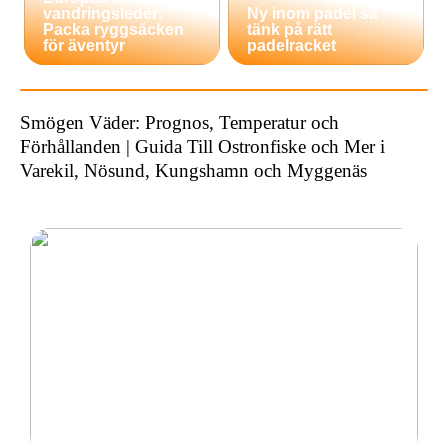
vandringsleder:
Ny inom padel så
Packa ryggsäcken
tänk på rätt
för äventyr
padelracket
Smögen Väder: Prognos, Temperatur och
Förhållanden | Guida Till Ostronfiske och Mer i
Varekil, Nösund, Kungshamn och Myggenäs