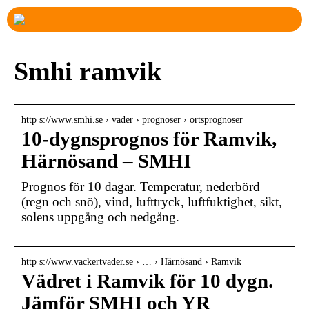
Smhi ramvik
http s://www.smhi.se › vader › prognoser › ortsprognoser
10-dygnsprognos för Ramvik,
Härnösand – SMHI
Prognos för 10 dagar. Temperatur, nederbörd
(regn och snö), vind, lufttryck, luftfuktighet, sikt,
solens uppgång och nedgång.
http s://www.vackertvader.se › … › Härnösand › Ramvik
Vädret i Ramvik för 10 dygn.
Jämför SMHI och YR