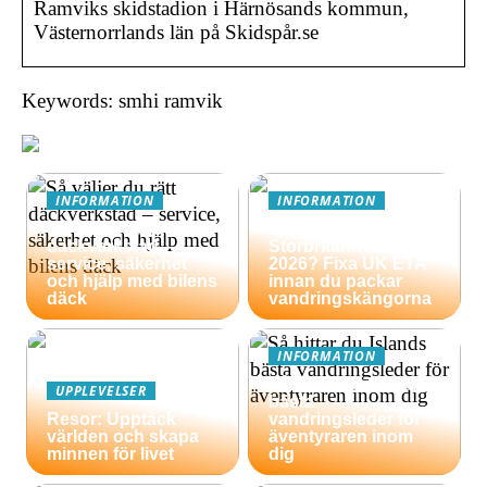
Ramviks skidstadion i Härnösands kommun,
Västernorrlands län på Skidspår.se
Keywords: smhi ramvik
INFORMATION
INFORMATION
Så väljer du rätt
Äventyrsresa till
däckverkstad –
Storbritannien
service, säkerhet
2026? Fixa UK ETA
och hjälp med bilens
innan du packar
däck
vandringskängorna
INFORMATION
Så hittar du Islands
UPPLEVELSER
bästa
Resor: Upptäck
vandringsleder för
världen och skapa
äventyraren inom
minnen för livet
dig