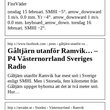
FintVäder
onsdag 15 februari. SMHI −5°. arrow_downward
1 m/s. 0.0 mm. Yr −4°. arrow_downward 1 m/s.
0.0 mm. keyboard_arrow_down. torsdag 16
februari. SMHI −2°.
http s://www.facebook.com › posts › gåltjärn-utanför-ra…
Gåltjärn utanför Ramvik… –
P4 Västernorrland Sveriges
Radio
Gåltjärn utanför Ramvik har mest snö i Sverige
enligt SMHI. Men i Storsela, fem kilometer från
Gåltjärn uppger byborna att det är två meter snö.
Hur…
http s://sevader.se › Sweden › Västernorrland › Ramvik