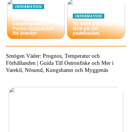
INFORMATION
En guide till
INFORMATION
Europas bästa
vandringsleder:
Ny inom padel så
Packa ryggsäcken
tänk på rätt
för äventyr
padelracket
Smögen Väder: Prognos, Temperatur och
Förhållanden | Guida Till Ostronfiske och Mer i
Varekil, Nösund, Kungshamn och Myggenäs