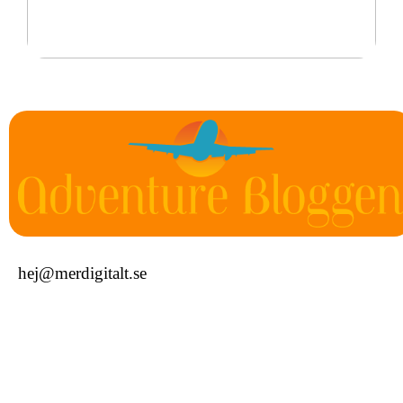
Det är därför personliga smycken är perfekta
hej@merdigitalt.se