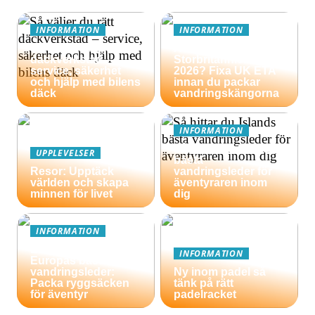
INFORMATION
INFORMATION
Så väljer du rätt
Äventyrsresa till
däckverkstad –
Storbritannien
service, säkerhet
2026? Fixa UK ETA
och hjälp med bilens
innan du packar
däck
vandringskängorna
INFORMATION
Så hittar du Islands
UPPLEVELSER
bästa
Resor: Upptäck
vandringsleder för
världen och skapa
äventyraren inom
minnen för livet
dig
INFORMATION
En guide till
INFORMATION
Europas bästa
vandringsleder:
Ny inom padel så
Packa ryggsäcken
tänk på rätt
för äventyr
padelracket