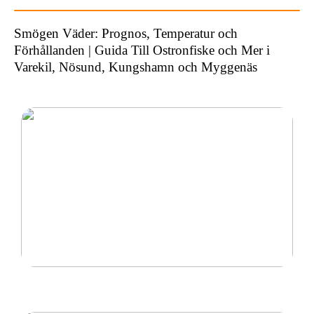
Smögen Väder: Prognos, Temperatur och
Förhållanden | Guida Till Ostronfiske och Mer i
Varekil, Nösund, Kungshamn och Myggenäs
Ny inom padel så tänk på rätt padelracket