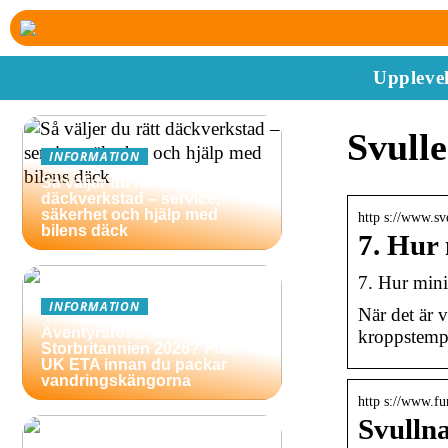
Upplevel
Svull
INFORMATION
Så väljer du rätt
däckverkstad – service,
säkerhet och hjälp med
http s://www.s
bilens däck
7. Hur
7. Hur min
INFORMATION
När det är v
Äventyrsresa till
kroppstemp
Storbritannien 2026? Fixa
UK ETA innan du packar
vandringskängorna
http s://www.fu
Svullna