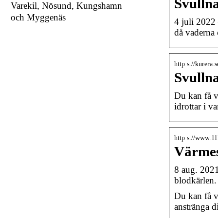
Svulln
Varekil, Nösund, Kungshamn
och Myggenäs
4 juli 2022
då vaderna 
http s://kurera.
Svullna
Du kan få v
idrottar i v
http s://www.11
Värmes
8 aug. 2021
blodkärlen.
Du kan få v
anstränga d