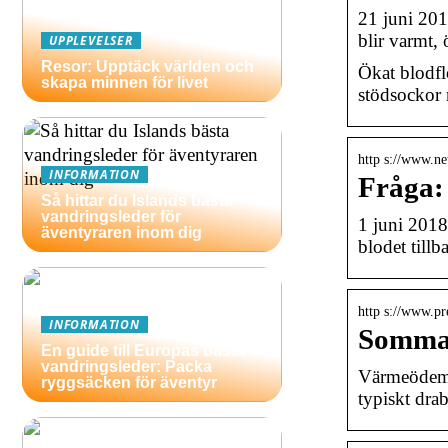
21 juni 2017
blir varmt,
UPPLEVELSER
Resor: Upptäck världen och
Ökat blodflö
skapa minnen för livet
stödsockor 
http s://www.ne
INFORMATION
Fråga: 
Så hittar du Islands bästa
vandringsleder för
1 juni 2018
äventyraren inom dig
blodet tillb
http s://www.p
INFORMATION
Sommar
En guide till Europas bästa
vandringsleder: Packa
Värmeödem ä
ryggsäcken för äventyr
typiskt dra