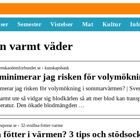
ser
Semester
Vistelser
Mat
Kultur
Inf
en varmt väder
venskaodemforbundet.se › kunskapsbank
 minimerar jag risken för volymök
imerar jag risken för volymökning i sommarvärmen? | Sv
armt ute så vidgar sig blodkärlen så att mer blod kan transp
eratur. Den ökade blodmängden …
nqwear.se › 32-svullna-fotter-varme
 fötter i värmen? 3 tips och stödso