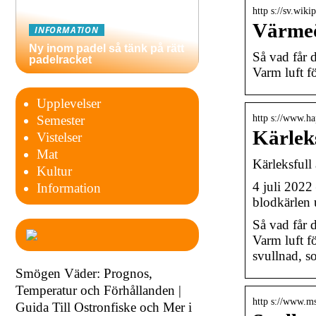
http s://sv.wik
Värmeö
INFORMATION
Ny inom padel så tänk på rätt
Så vad får 
padelracket
Varm luft 
Upplevelser
http s://www.ha
Semester
Kärlek
Vistelser
Mat
Kärleksfull
Kultur
4 juli 2022
Information
blodkärlen 
Så vad får 
Varm luft f
svullnad, s
Smögen Väder: Prognos,
Temperatur och Förhållanden |
http s://www.ms
Guida Till Ostronfiske och Mer i