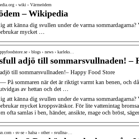
ipedia.org › wiki › Värmeödem
dem – Wikipedia
dig att känna dig svullen under de varma sommardagarna? Var
förbrukar mycket …
ppyfoodstore.se › blogs › news › karleks…
sfull adjö till sommarsvullnaden! –
 adjö till sommarsvullnaden!– Happy Food Store
 — På sommaren när det är riktigt varmt kan benen, och då
utvidgas av hettan och det …
dig att känna dig svullen under de varma sommardagarna? Var
örbrukar mycket kroppsvätskor. För lite vattenintag brom
om ofta samlas i ben, händer, ansikte, mage och bröst, sä
n.com › sv-se › halsa › other › svullna-…