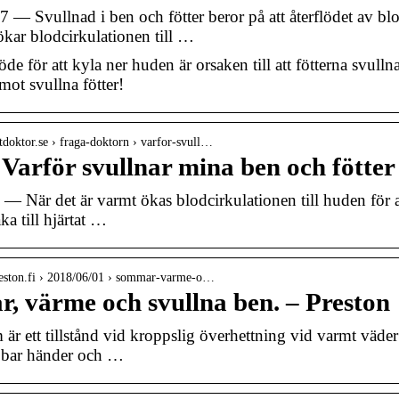
 — Svullnad i ben och fötter beror på att återflödet av blod 
 ökar blodcirkulationen till …
de för att kyla ner huden är orsaken till att fötterna svull
mot svullna fötter!
tdoktor.se › fraga-doktorn › varfor-svull…
Varför svullnar mina ben och fötter
 — När det är varmt ökas blodcirkulationen till huden för 
aka till hjärtat …
reston.fi › 2018/06/01 › sommar-varme-o…
, värme och svullna ben. – Preston
r ett tillstånd vid kroppslig överhettning vid varmt väder
bbar händer och …