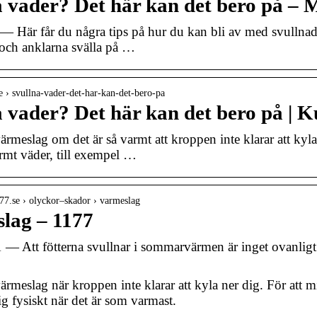
a vader? Det här kan det bero på –
 — Här får du några tips på hur du kan bli av med svullnad
och anklarna svälla på …
se › svullna-vader-det-har-kan-det-bero-pa
 vader? Det här kan det bero på | K
ärmeslag om det är så varmt att kroppen inte klarar att kyl
armt väder, till exempel …
77.se › olyckor–skador › varmeslag
lag – 1177
 — Att fötterna svullnar i sommarvärmen är inget ovanligt
ärmeslag när kroppen inte klarar att kyla ner dig. För att 
ig fysiskt när det är som varmast.