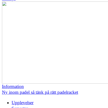
Information
Ny inom padel så tänk på rätt padelracket
Upplevelser