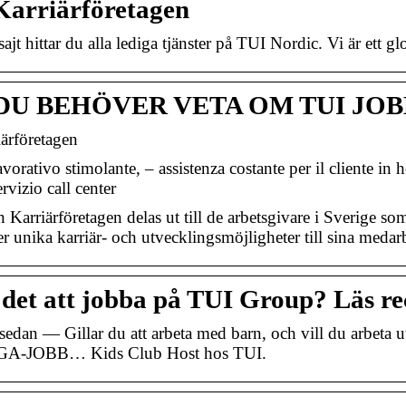
Karriärföretagen
ajt hittar du alla lediga tjänster på TUI Nordic. Vi är ett g
DU BEHÖVER VETA OM TUI JOBB
ärföretagen
orativo stimolante, – assistenza costante per il cliente in hot
ervizio call center
Karriärföretagen delas ut till de arbetsgivare i Sverige so
r unika karriär- och utvecklingsmöjligheter till sina medarb
 det att jobba på TUI Group? Läs re
r sedan — Gillar du att arbeta med barn, och vill du a
A-JOBB… Kids Club Host hos TUI.