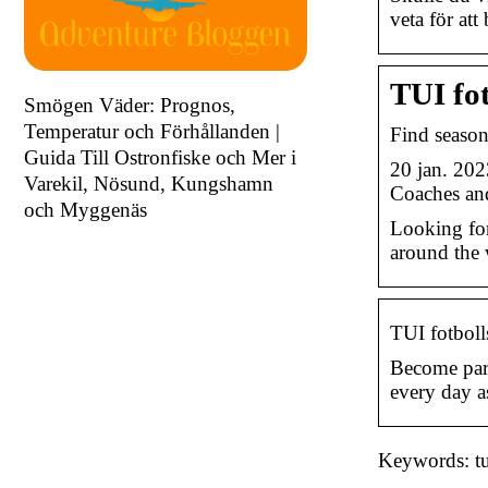
veta för at
TUI fo
Smögen Väder: Prognos,
Temperatur och Förhållanden |
Find season
Guida Till Ostronfiske och Mer i
20 jan. 202
Varekil, Nösund, Kungshamn
Coaches an
och Myggenäs
Looking fo
around the
TUI fotboll
Become part
every day a
Keywords: tu