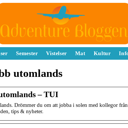
ser
Semester
Vistelser
Mat
Kultur
Inf
obb utomlands
utomlands – TUI
ands. Drömmer du om att jobba i solen med kollegor från 
den, tips & nyheter.