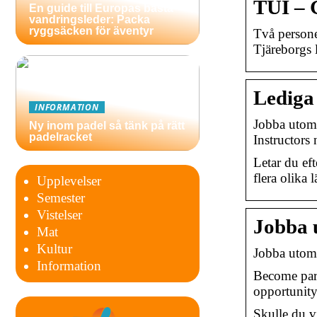
TUI – G
En guide till Europas bästa
vandringsleder: Packa
ryggsäcken för äventyr
Två persone
Tjäreborgs 
Lediga 
INFORMATION
Jobba utom
Ny inom padel så tänk på rätt
padelracket
Instructors
Letar du eft
flera olika 
Upplevelser
Semester
Vistelser
Jobba 
Mat
Kultur
Jobba utom
Information
Become par
opportunity
Skulle du v