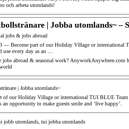
t bo och arbeta utomlands!
tbollstränare | Jobba utomlands~ –
al jobs & jobs abroad
3 — Become part of our Holiday Village or international
d use every day as an …
r jobs abroad & seasonal work? AnyworkAnywhere.com has 
 world
stränare | Jobba utomlands~
 of our Holiday Village or international TUI BLUE Team 
s an opportunity to make guests smile and ‘live happy’.
i jobb utomlands, tui jobba utomlands