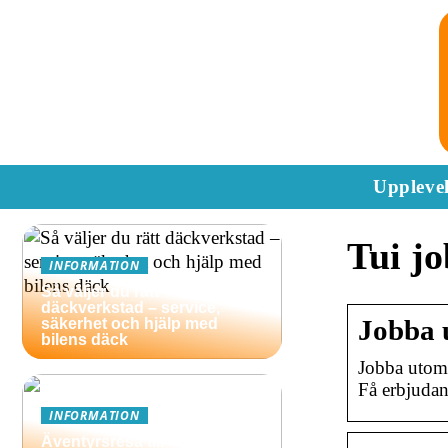
Upplevel
Tui j
INFORMATION
Så väljer du rätt
däckverkstad – service,
Jobba 
säkerhet och hjälp med
bilens däck
Jobba utoml
Få erbjudan
INFORMATION
Äventyrsresa till