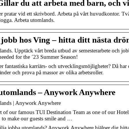
illar du att arbeta med barn, och v
r pratar vid ett skrivbord. Arbeta på vårt huvudkontor. Tv
logga. Arbeta utomlands.
jobb hos Ving – hitta ditt nästa dr
lands. Upptäck vårt breda utbud av semesterarbete och j
 needed for the ´23 Summer Season!
er fantastiska karriärs- och utvecklingsmöjligheter? Då har
länder och prova på massor av olika arbetsroller.
utomlands – Anywork Anywhere
lands | Anywork Anywhere
t of our famous TUI Destination Team as one of our Hote
 to make our guests smile and …
ilja jobba utomlands? Anywork Anywhere hjälper dig hitta