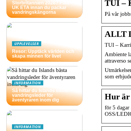
TUI – 
Storbritannien 2026? Fixa
UK ETA innan du packar
vandringskängorna
På vår jobbs
ALLT 
UPPLEVELSER
TUI – Karri
Resor: Upptäck världen och
Ambiente lav
skapa minnen för livet
attraverso s
Utmärkelsen 
som erbjude
INFORMATION
Så hittar du Islands bästa
Hur är
vandringsleder för
äventyraren inom dig
för 5 daga
OSS/LEDIG
INFORMATION