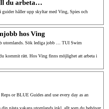
ill du arbeta…
å guider håller upp skyltar med Ving, Spies och
ömjobb hos Ving
obb utomlands. Sök lediga jobb … TUI Swim
 du kommit rätt. Hos Ving finns möjlighet att arbeta i
l Reps or BLUE Guides and use every day as an
 din nästa vakans utomlands inkl. allt som du behöver