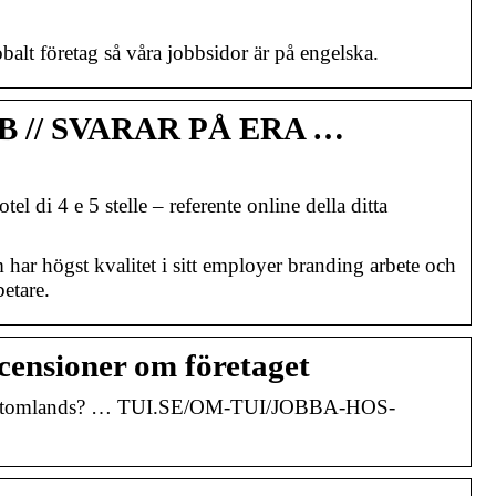
lobalt företag så våra jobbsidor är på engelska.
 // SVARAR PÅ ERA …
el di 4 e 5 stelle – referente online della ditta
m har högst kvalitet i sitt employer branding arbete och
etare.
censioner om företaget
rbeta utomlands? … TUI.SE/OM-TUI/JOBBA-HOS-