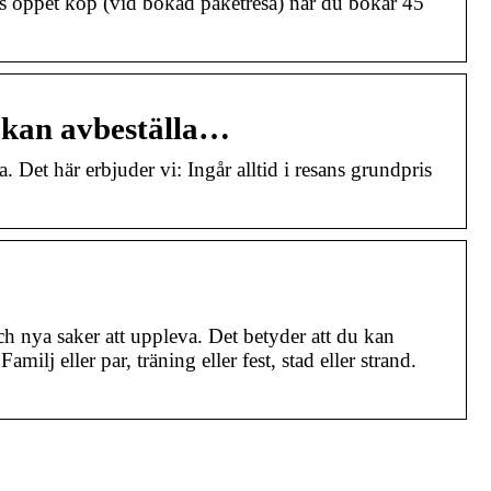
rs öppet köp (vid bokad paketresa) när du bokar 45
 kan avbeställa…
Det här erbjuder vi: Ingår alltid i resans grundpris
och nya saker att uppleva. Det betyder att du kan
ilj eller par, träning eller fest, stad eller strand.