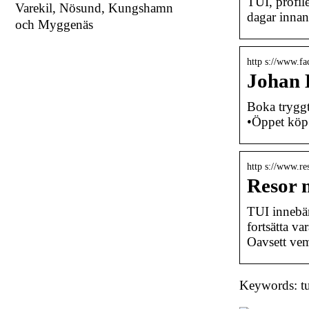
TUI, profil
Varekil, Nösund, Kungshamn
dagar innan
och Myggenäs
http s://www.f
Johan 
Boka tryggt
•Öppet kö
http s://www.re
Resor 
TUI innebär 
fortsätta va
Oavsett vem
Keywords: tui