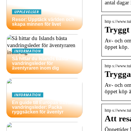
antal dagar
UPPLEVELSER
Resor: Upptäck världen och
http s://www.tui
skapa minnen för livet
Tryggt
Av- och omb
öppet köp.
INFORMATION
Så hittar du Islands bästa
vandringsleder för
http s://www.tui
äventyraren inom dig
Tryggar
Av- och omb
öppet köp ä
INFORMATION
En guide till Europas bästa
vandringsleder: Packa
http s://www.tui
ryggsäcken för äventyr
Att re
Öppettider 