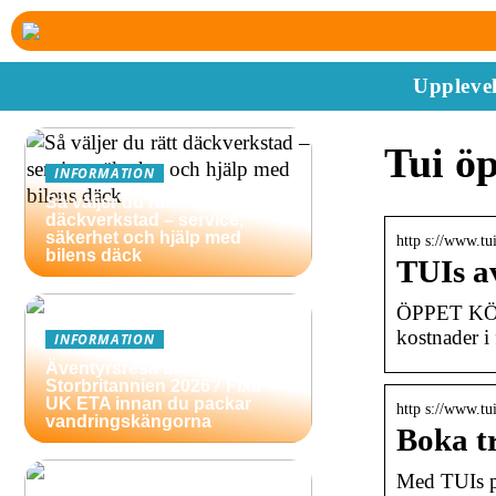
Upplevel
Tui ö
INFORMATION
Så väljer du rätt
däckverkstad – service,
säkerhet och hjälp med
http s://www.tu
bilens däck
TUIs a
ÖPPET KÖP*
kostnader i 
INFORMATION
Äventyrsresa till
Storbritannien 2026? Fixa
UK ETA innan du packar
http s://www.tui
vandringskängorna
Boka t
Med TUIs pr