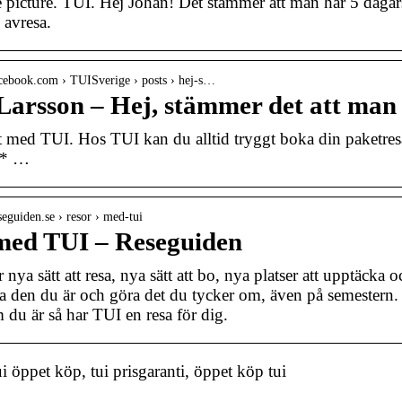
e picture. TUI. Hej Johan! Det stämmer att man har 5 daga
 avresa.
acebook.com › TUISverige › posts › hej-s…
Larsson – Hej, stämmer det att man
 med TUI. Hos TUI kan du alltid tryggt boka din paketresa. 
p* …
seguiden.se › resor › med-tui
med TUI – Reseguiden
nya sätt att resa, nya sätt att bo, nya platser att upptäcka 
ra den du är och göra det du tycker om, även på semestern. Fam
 du är så har TUI en resa för dig.
 öppet köp, tui prisgaranti, öppet köp tui