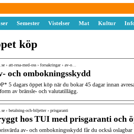
ser
Semester
Vistelser
Mat
Kultur
Inf
ppet köp
i.se › att-resa-med-oss › forsakringar › av-o…
v- och ombokningsskydd
 5 dagars öppet köp när du bokar 45 dagar innan avres
form av bränsle- och valutatillägg.
.se › betalning-och-biljetter › prisgaranti
ryggt hos TUI med prisgaranti och 
isvärda av- och ombokningsskydd får du också oslagbar t