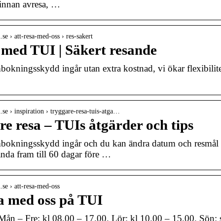
 innan avresa, …
.se › att-resa-med-oss › res-sakert
 med TUI | Säkert resande
okningsskydd ingår utan extra kostnad, vi ökar flexibilite
.se › inspiration › tryggare-resa-tuis-atga…
e resa – TUIs åtgärder och tips
okningsskydd ingår och du kan ändra datum och resmål täta
nda fram till 60 dagar före …
.se › att-resa-med-oss
sa med oss på TUI
Mån – Fre: kl 08.00 – 17.00. Lör: kl 10.00 – 15.00. Sön: s