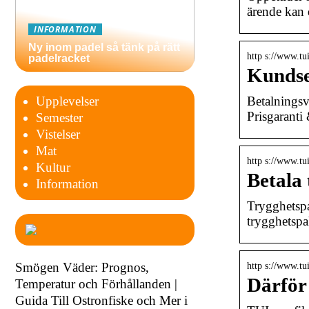
ärende kan 
INFORMATION
Ny inom padel så tänk på rätt
http s://www.tu
padelracket
Kundser
Betalningsv
Upplevelser
Prisgaranti
Semester
Vistelser
Mat
http s://www.tui
Kultur
Betala
Information
Trygghetspa
trygghetspa
Smögen Väder: Prognos,
http s://www.tu
Därför
Temperatur och Förhållanden |
Guida Till Ostronfiske och Mer i