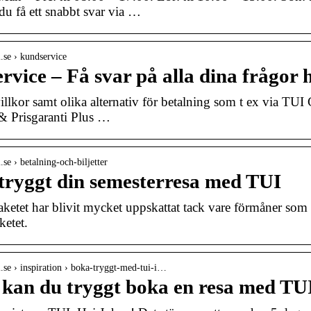
du få ett snabbt svar via …
i.se › kundservice
vice – Få svar på alla dina frågor h
illkor samt olika alternativ för betalning som t ex via TU
 & Prisgaranti Plus …
.se › betalning-och-biljetter
 tryggt din semesterresa med TUI
ketet har blivit mycket uppskattat tack vare förmåner so
ketet.
i.se › inspiration › boka-tryggt-med-tui-i…
 kan du tryggt boka en resa med TU