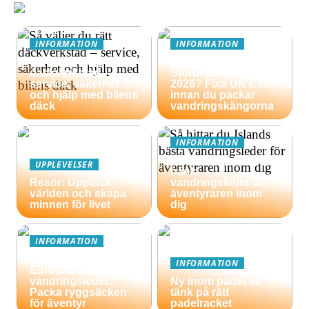
INFORMATION
INFORMATION
Så väljer du rätt
Äventyrsresa till
däckverkstad –
Storbritannien
service, säkerhet
2026? Fixa UK ETA
och hjälp med bilens
innan du packar
däck
vandringskängorna
INFORMATION
Så hittar du Islands
UPPLEVELSER
bästa
Resor: Upptäck
vandringsleder för
världen och skapa
äventyraren inom
minnen för livet
dig
INFORMATION
En guide till
INFORMATION
Europas bästa
vandringsleder:
Ny inom padel så
Packa ryggsäcken
tänk på rätt
för äventyr
padelracket