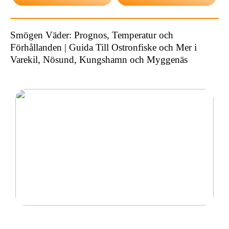
Smögen Väder: Prognos, Temperatur och
Förhållanden | Guida Till Ostronfiske och Mer i
Varekil, Nösund, Kungshamn och Myggenäs
Ny inom padel så tänk på rätt padelracket