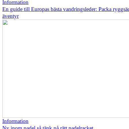
Information
En guide till Europas bästa vandringsleder: Packa ryggsä
äventyr
Information
Ny inom padel så tänk på rätt padelracket