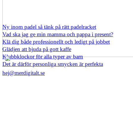
Ny inom padel så tänk på rätt padelracket
Vad ska jag ge min mamma och pappa i present?
Klä dig både professionellt och ledigt på jobbet
Glädjen att bjuda på gott kaffe
Klubbklockor för alla typer av barn
Det är därför personliga smycken är perfekta
hej@merdigitalt.se