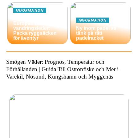
INFORMATION
En guide till
INFORMATION
Europas bästa
vandringsleder:
Ny inom padel så
Packa ryggsäcken
tänk på rätt
för äventyr
padelracket
Smögen Väder: Prognos, Temperatur och
Förhållanden | Guida Till Ostronfiske och Mer i
Varekil, Nösund, Kungshamn och Myggenäs