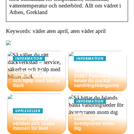
vattentemperatur och nederbörd. Allt om vädret i
Athen, Grekland
Keywords: väder aten april, aten väder april
INFORMATION
INFORMATION
Så väljer du rätt
Äventyrsresa till
däckverkstad –
Storbritannien
service, säkerhet
2026? Fixa UK ETA
och hjälp med bilens
innan du packar
däck
vandringskängorna
INFORMATION
Så hittar du Islands
UPPLEVELSER
bästa
Resor: Upptäck
vandringsleder för
världen och skapa
äventyraren inom
minnen för livet
dig