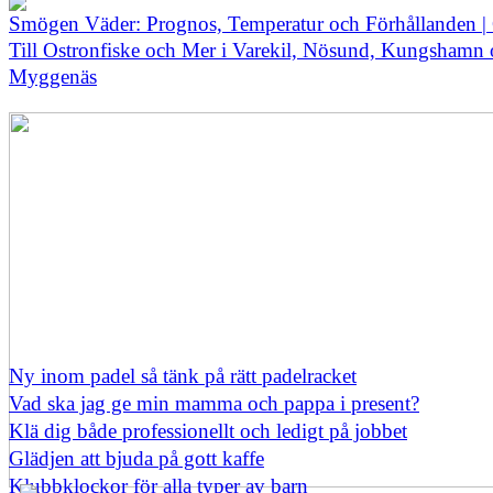
Smögen Väder: Prognos, Temperatur och Förhållanden |
Till Ostronfiske och Mer i Varekil, Nösund, Kungshamn
Myggenäs
Ny inom padel så tänk på rätt padelracket
Vad ska jag ge min mamma och pappa i present?
Klä dig både professionellt och ledigt på jobbet
Glädjen att bjuda på gott kaffe
Klubbklockor för alla typer av barn