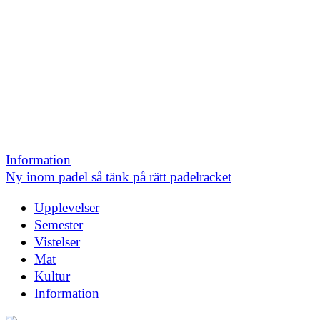
Information
Ny inom padel så tänk på rätt padelracket
Upplevelser
Semester
Vistelser
Mat
Kultur
Information