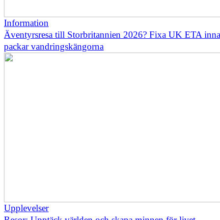
Information
Äventyrsresa till Storbritannien 2026? Fixa UK ETA inn
packar vandringskängorna
Upplevelser
Resor: Upptäck världen och skapa minnen för livet