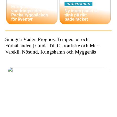
En guide till
INFORMATION
Europas bästa
vandringsleder:
Ny inom padel så
Packa ryggsäcken
tänk på rätt
för äventyr
padelracket
Smögen Väder: Prognos, Temperatur och
Förhållanden | Guida Till Ostronfiske och Mer i
Varekil, Nösund, Kungshamn och Myggenäs