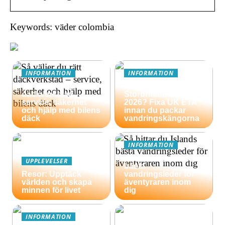
Keywords: väder colombia
INFORMATION
INFORMATION
Så väljer du rätt
Äventyrsresa till
däckverkstad –
Storbritannien
service, säkerhet
2026? Fixa UK ETA
och hjälp med bilens
innan du packar
däck
vandringskängorna
INFORMATION
Så hittar du Islands
UPPLEVELSER
bästa
Resor: Upptäck
vandringsleder för
världen och skapa
äventyraren inom
minnen för livet
dig
INFORMATION