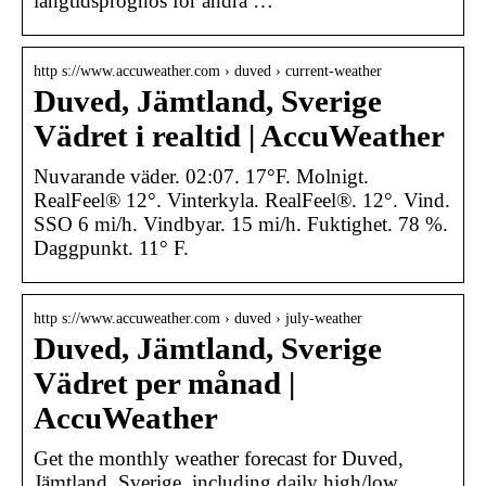
långtidsprognos för andra …
http s://www.accuweather.com › duved › current-weather
Duved, Jämtland, Sverige
Vädret i realtid | AccuWeather
Nuvarande väder. 02:07. 17°F. Molnigt.
RealFeel® 12°. Vinterkyla. RealFeel®. 12°. Vind.
SSO 6 mi/h. Vindbyar. 15 mi/h. Fuktighet. 78 %.
Daggpunkt. 11° F.
http s://www.accuweather.com › duved › july-weather
Duved, Jämtland, Sverige
Vädret per månad |
AccuWeather
Get the monthly weather forecast for Duved,
Jämtland, Sverige, including daily high/low,