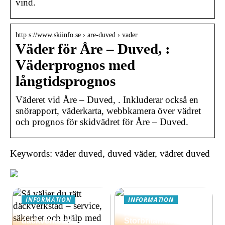
vind.
http s://www.skiinfo.se › are-duved › vader
Väder för Åre – Duved, :
Väderprognos med
långtidsprognos
Väderet vid Åre – Duved, . Inkluderar också en
snörapport, väderkarta, webbkamera över vädret
och prognos för skidvädret för Åre – Duved.
Keywords: väder duved, duved väder, vädret duved
INFORMATION
INFORMATION
Så väljer du rätt
Äventyrsresa till
däckverkstad –
Storbritannien