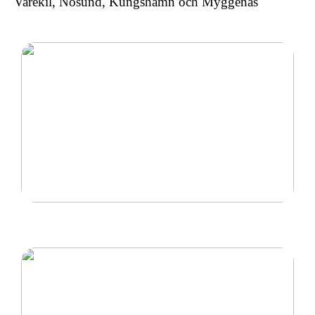
Varekil, Nösund, Kungshamn och Myggenäs
Ny inom padel så tänk på rätt padelracket