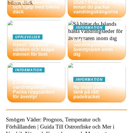
service, säkerhet
2026? Fixa UK ETA
och hjälp med bilens
innan du packar
däck
vandringskängorna
INFORMATION
Så hittar du Islands
UPPLEVELSER
bästa
Resor: Upptäck
vandringsleder för
världen och skapa
äventyraren inom
minnen för livet
dig
INFORMATION
En guide till
INFORMATION
Europas bästa
vandringsleder:
Ny inom padel så
Packa ryggsäcken
tänk på rätt
för äventyr
padelracket
Smögen Väder: Prognos, Temperatur och
Förhållanden | Guida Till Ostronfiske och Mer i