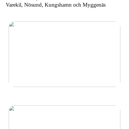
Varekil, Nösund, Kungshamn och Myggenäs
Ny inom padel så tänk på rätt padelracket