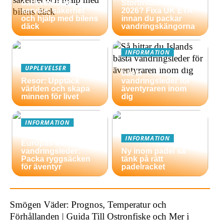
däckverkstad –
Storbritannien
service, säkerhet
2026? Fixa UK ETA
och hjälp med bilens
innan du packar
däck
vandringskängorna
INFORMATION
Så hittar du Islands
UPPLEVELSER
bästa
Resor: Upptäck
vandringsleder för
världen och skapa
äventyraren inom
minnen för livet
dig
INFORMATION
En guide till
INFORMATION
Europas bästa
vandringsleder:
Ny inom padel så
Packa ryggsäcken
tänk på rätt
för äventyr
padelracket
Smögen Väder: Prognos, Temperatur och
Förhållanden | Guida Till Ostronfiske och Mer i