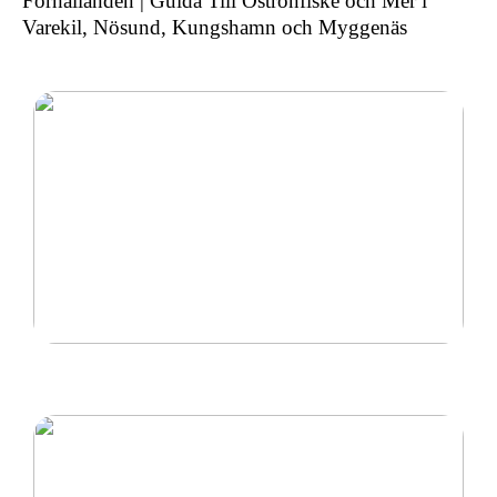
Förhållanden | Guida Till Ostronfiske och Mer i
Varekil, Nösund, Kungshamn och Myggenäs
Ny inom padel så tänk på rätt padelracket