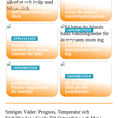
däckverkstad –
Storbritannien
service, säkerhet
2026? Fixa UK ETA
och hjälp med bilens
innan du packar
däck
vandringskängorna
INFORMATION
Så hittar du Islands
UPPLEVELSER
bästa
Resor: Upptäck
vandringsleder för
världen och skapa
äventyraren inom
minnen för livet
dig
INFORMATION
En guide till
INFORMATION
Europas bästa
vandringsleder:
Ny inom padel så
Packa ryggsäcken
tänk på rätt
för äventyr
padelracket
Smögen Väder: Prognos, Temperatur och