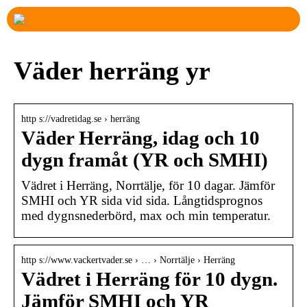
Väder herräng yr
http s://vadretidag.se › herräng
Väder Herräng, idag och 10
dygn framåt (YR och SMHI)
Vädret i Herräng, Norrtälje, för 10 dagar. Jämför
SMHI och YR sida vid sida. Långtidsprognos
med dygnsnederbörd, max och min temperatur.
http s://www.vackertvader.se › … › Norrtälje › Herräng
Vädret i Herräng för 10 dygn.
Jämför SMHI och YR