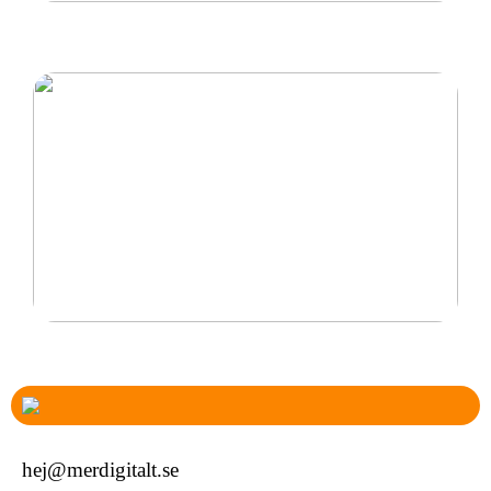
Klubbklockor för alla typer av barn
Det är därför personliga smycken är perfekta
hej@merdigitalt.se