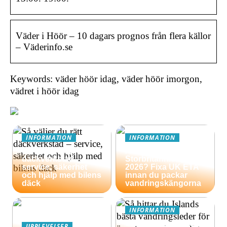
Väder i Höör – 10 dagars prognos från flera källor
– Väderinfo.se
Keywords: väder höör idag, väder höör imorgon,
vädret i höör idag
INFORMATION
INFORMATION
Så väljer du rätt
Äventyrsresa till
däckverkstad –
Storbritannien
service, säkerhet
2026? Fixa UK ETA
och hjälp med bilens
innan du packar
däck
vandringskängorna
INFORMATION
Så hittar du Islands
UPPLEVELSER