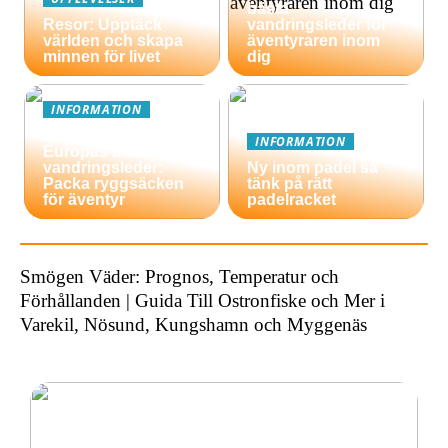
bästa
Resor: Upptäck
vandringsleder för
världen och skapa
äventyraren inom
minnen för livet
dig
INFORMATION
En guide till
INFORMATION
Europas bästa
vandringsleder:
Ny inom padel så
Packa ryggsäcken
tänk på rätt
för äventyr
padelracket
Smögen Väder: Prognos, Temperatur och
Förhållanden | Guida Till Ostronfiske och Mer i
Varekil, Nösund, Kungshamn och Myggenäs