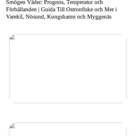
Smögen Väder: Prognos, Temperatur och
Förhållanden | Guida Till Ostronfiske och Mer i
Varekil, Nösund, Kungshamn och Myggenäs
Ny inom padel så tänk på rätt padelracket