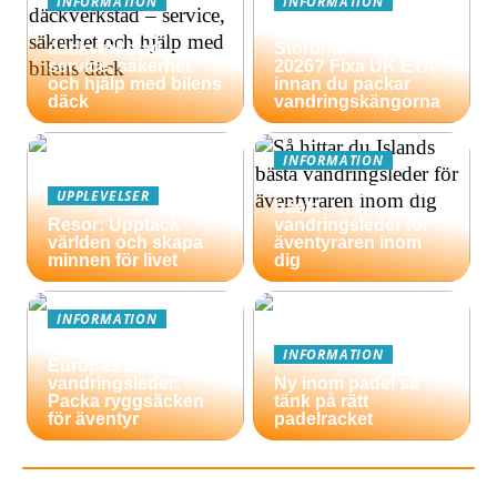
INFORMATION
INFORMATION
Så väljer du rätt
Äventyrsresa till
däckverkstad –
Storbritannien
service, säkerhet
2026? Fixa UK ETA
och hjälp med bilens
innan du packar
däck
vandringskängorna
INFORMATION
Så hittar du Islands
UPPLEVELSER
bästa
Resor: Upptäck
vandringsleder för
världen och skapa
äventyraren inom
minnen för livet
dig
INFORMATION
En guide till
INFORMATION
Europas bästa
vandringsleder:
Ny inom padel så
Packa ryggsäcken
tänk på rätt
för äventyr
padelracket