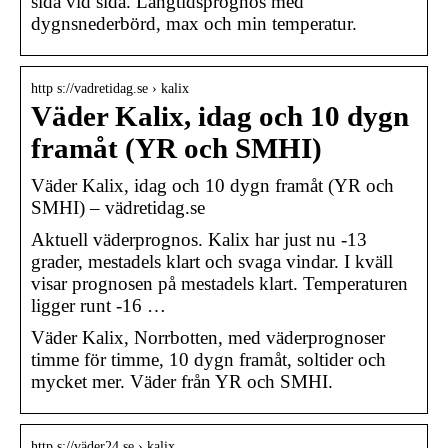
sida vid sida. Långtidsprognos med
dygnsnederbörd, max och min temperatur.
http s://vadretidag.se › kalix
Väder Kalix, idag och 10 dygn
framåt (YR och SMHI)
Väder Kalix, idag och 10 dygn framåt (YR och
SMHI) – vädretidag.se
Aktuell väderprognos. Kalix har just nu -13
grader, mestadels klart och svaga vindar. I kväll
visar prognosen på mestadels klart. Temperaturen
ligger runt -16 …
Väder Kalix, Norrbotten, med väderprognoser
timme för timme, 10 dygn framåt, soltider och
mycket mer. Väder från YR och SMHI.
http s://väder24.se › kalix