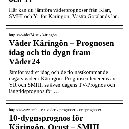
Här kan du jämföra väderprognoser från Klart,
SMHI och Yr för Käringön, Västra Götalands län.
http s://väder24.se › käringön
Väder Käringön – Prognosen
idag och tio dygn fram –
Väder24
Jämför vädret idag och de tio nästkommande
dagars väder i Käringön. Prognosen levereras av
YR och SMHI, se även dagens TV-Prognos och
långtidsprognos för …
http s://www.smhi.se › vader › prognoser › ortsprognoser
10-dygnsprognos för
Käringön, Orust – SMHI