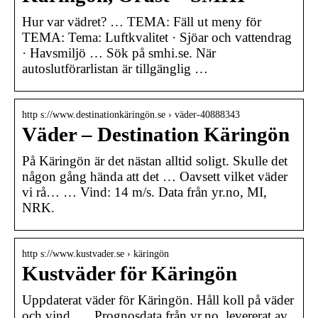
Hur var vädret? … TEMA: Fäll ut meny för
TEMA: Tema: Luftkvalitet · Sjöar och vattendrag
· Havsmiljö … Sök på smhi.se. När
autoslutförarlistan är tillgänglig …
http s://www.destinationkäringön.se › väder-40888343
Väder – Destination Käringön
På Käringön är det nästan alltid soligt. Skulle det
någon gång hända att det … Oavsett vilket väder
vi rå… … Vind: 14 m/s. Data från yr.no, MI,
NRK.
http s://www.kustvader.se › käringön
Kustväder för Käringön
Uppdaterat väder för Käringön. Håll koll på väder
och vind. … Prognosdata från yr.no, levererat av