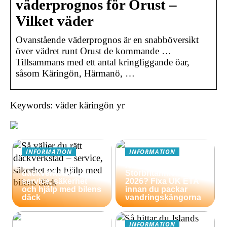
väderprognos för Orust –
Vilket väder
Ovanstående väderprognos är en snabböversikt
över vädret runt Orust de kommande …
Tillsammans med ett antal kringliggande öar,
såsom Käringön, Härmanö, …
Keywords: väder käringön yr
INFORMATION
INFORMATION
Så väljer du rätt
Äventyrsresa till
däckverkstad –
Storbritannien
service, säkerhet
2026? Fixa UK ETA
och hjälp med bilens
innan du packar
däck
vandringskängorna
INFORMATION