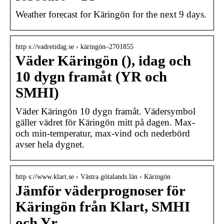
Weather forecast for Käringön for the next 9 days.
http s://vadretidag.se › käringön–2701855
Väder Käringön (), idag och
10 dygn framåt (YR och
SMHI)
Väder Käringön 10 dygn framåt. Vädersymbol
gäller vädret för Käringön mitt på dagen. Max-
och min-temperatur, max-vind och nederbörd
avser hela dygnet.
http s://www.klart.se › Västra götalands län › Käringön
Jämför väderprognoser för
Käringön från Klart, SMHI
och Yr