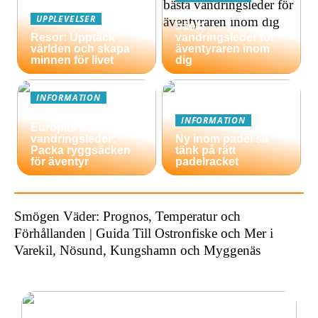
Så hittar du Islands
UPPLEVELSER
bästa
Resor: Upptäck
vandringsleder för
världen och skapa
äventyraren inom
minnen för livet
dig
INFORMATION
En guide till
INFORMATION
Europas bästa
vandringsleder:
Ny inom padel så
Packa ryggsäcken
tänk på rätt
för äventyr
padelracket
Smögen Väder: Prognos, Temperatur och
Förhållanden | Guida Till Ostronfiske och Mer i
Varekil, Nösund, Kungshamn och Myggenäs