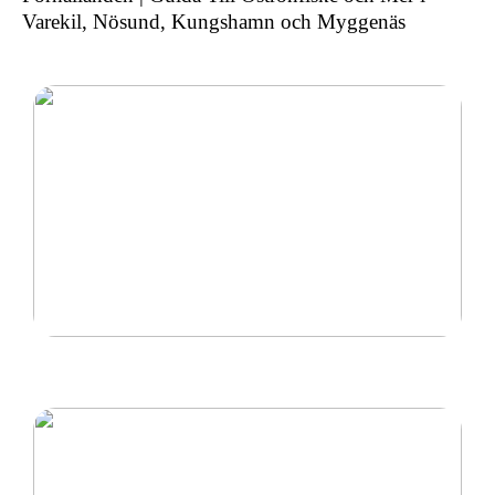
Varekil, Nösund, Kungshamn och Myggenäs
Ny inom padel så tänk på rätt padelracket