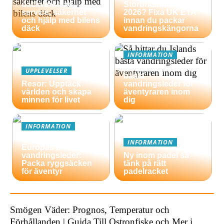
däckverkstad –
Storbritannien
service, säkerhet
2026? Fixa UK ETA
och hjälp med bilens
innan du packar
däck
vandringskängorna
INFORMATION
Så hittar du Islands
UPPLEVELSER
bästa
Resor: Upptäck
vandringsleder för
världen och skapa
äventyraren inom
minnen för livet
dig
INFORMATION
En guide till
INFORMATION
Europas bästa
vandringsleder:
Ny inom padel så
Packa ryggsäcken
tänk på rätt
för äventyr
padelracket
Smögen Väder: Prognos, Temperatur och
Förhållanden | Guida Till Ostronfiske och Mer i