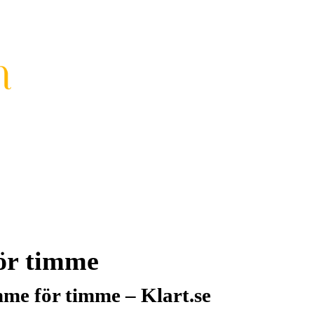
ör timme
me för timme – Klart.se