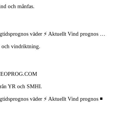
vind och månfas.
ngtidsprognos väder ⚡ Aktuellt Vind prognos …
 och vindriktning.
➦ METEOPROG.COM
 från YR och SMHI.
gtidsprognos väder ⚡ Aktuellt Vind prognos ◾