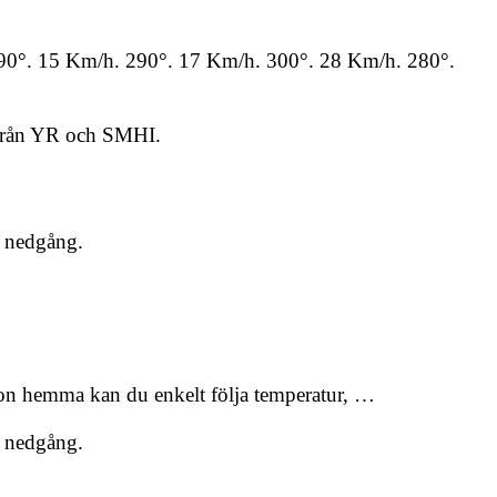
. 290°. 15 Km/h. 290°. 17 Km/h. 300°. 28 Km/h. 280°.
 från YR och SMHI.
h nedgång.
 hemma kan du enkelt följa temperatur, …
h nedgång.