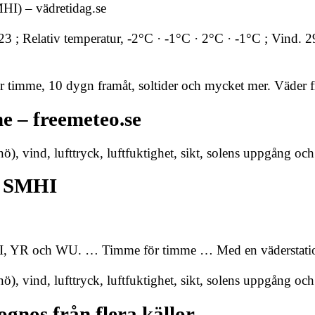
HI) – vädretidag.se
23 ; Relativ temperatur, -2°C · -1°C · 2°C · -1°C ; Vind
 timme, 10 dygn framåt, soltider och mycket mer. Väder
e – freemeteo.se
), vind, lufttryck, luftfuktighet, sikt, solens uppgång oc
– SMHI
I, YR och WU. … Timme för timme … Med en väderstation
), vind, lufttryck, luftfuktighet, sikt, solens uppgång oc
gnos från flera källor