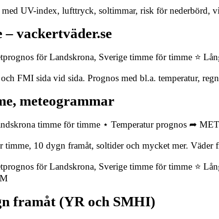
 med UV-index, lufttryck, soltimmar, risk för nederbörd, 
 – vackertväder.se
retprognos för Landskrona, Sverige timme för timme ⭐ Lå
h FMI sida vid sida. Prognos med bl.a. temperatur, regn
mme, meteogrammar
i Landskrona timme för timme ⋆ Temperatur prognos 
 timme, 10 dygn framåt, soltider och mycket mer. Väder
etprognos för Landskrona, Sverige timme för timme ⭐ Lån
OM
ygn framåt (YR och SMHI)