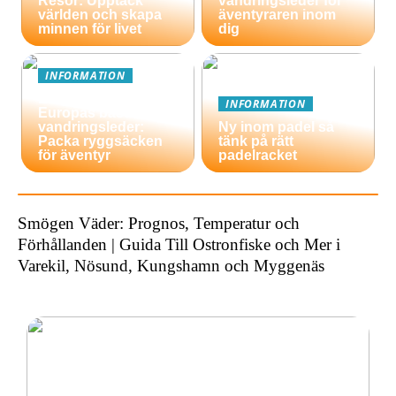
Resor: Upptäck
vandringsleder för
världen och skapa
äventyraren inom
minnen för livet
dig
INFORMATION
En guide till
INFORMATION
Europas bästa
vandringsleder:
Ny inom padel så
Packa ryggsäcken
tänk på rätt
för äventyr
padelracket
Smögen Väder: Prognos, Temperatur och
Förhållanden | Guida Till Ostronfiske och Mer i
Varekil, Nösund, Kungshamn och Myggenäs