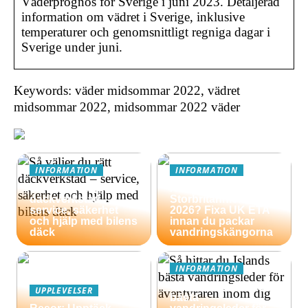
Väderprognos för Sverige i juni 2023. Detaljerad
information om vädret i Sverige, inklusive
temperaturer och genomsnittligt regniga dagar i
Sverige under juni.
Keywords: väder midsommar 2022, vädret
midsommar 2022, midsommar 2022 väder
INFORMATION
INFORMATION
Så väljer du rätt
Äventyrsresa till
däckverkstad –
Storbritannien
service, säkerhet
2026? Fixa UK ETA
och hjälp med bilens
innan du packar
däck
vandringskängorna
INFORMATION
Så hittar du Islands
UPPLEVELSER
bästa