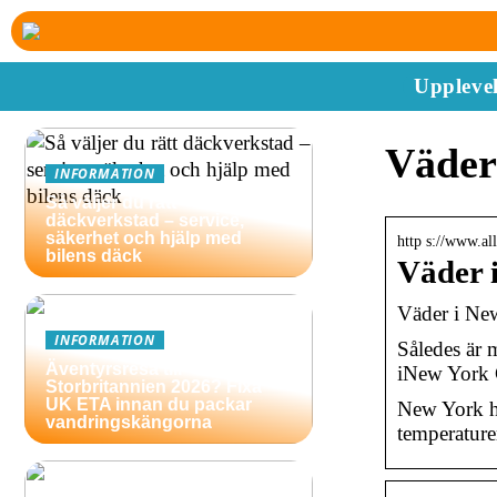
Upplevel
Väder
INFORMATION
Så väljer du rätt
däckverkstad – service,
säkerhet och hjälp med
http s://www.al
bilens däck
Väder 
Väder i Ne
INFORMATION
Således är 
Äventyrsresa till
iNew York 
Storbritannien 2026? Fixa
UK ETA innan du packar
New York ha
vandringskängorna
temperaturer