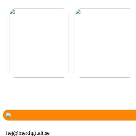
Ny inom padel så tänk
Vad ska jag ge min
på rätt padelracket
mamma och pappa i
present?
hej@merdigitalt.se