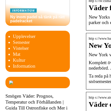
http s://sv.cli
Väder 
INFORMATION
New Yorks v
Ny inom padel så tänk på rätt
padelracket
parker och 
Upplevelser
http s://www.ba
Semester
New Yo
Vistelser
Mat
New York vä
Kultur
Komplett öv
Information
nederbörd. 
Ta reda på 
snösemester
Smögen Väder: Prognos,
http s://www.ai
Temperatur och Förhållanden |
Väder o
Guida Till Ostronfiske och Mer i