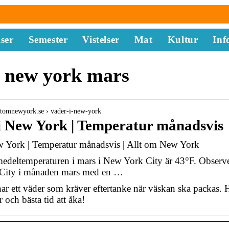
ser
Semester
Vistelser
Mat
Kultur
Inf
 new york mars
ltomnewyork.se › vader-i-new-york
i New York | Temperatur månadsvis
w York | Temperatur månadsvis | Allt om New York
medeltemperaturen i mars i New York City är 43°F. Observ
City i månaden mars med en …
r ett väder som kräver eftertanke när väskan ska packas. He
 och bästa tid att åka!