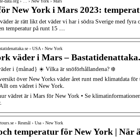
mate-data.org › … › New York › Mars
för New York i Mars 2023: temperat
äder är rätt likt det väder vi har i södra Sverige med fyra
en temperatur på runt 15 …
statidenattaka.se › USA › New York
rk väder i Mars – Bastatidenattaka.
der i {månad} ☀️ Vilka är snöförhållandena? ❄️
ersikt över New Yorks väder året runt med klimatdata för 
Allt om vädret i New York.
hur vädret är i Mars för New York • Se klimatinformatione
.
rtours.se › Resmål › Usa › New York
ch temperatur för New York | När är