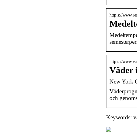
http s://www.r
Medelt
Medeltemper
semesterper
http s://www.v
Väder 
New York C
Väderprogno
och genomsn
Keywords: vä