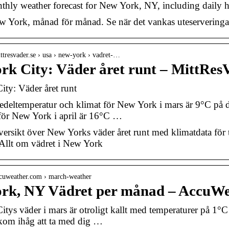
thly weather forecast for New York, NY, including daily hi
w York, månad för månad. Se när det vankas uteserveringa
ttresvader.se › usa › new-york › vadret-…
rk City: Väder året runt – MittRes
ty: Väder året runt
edeltemperatur och klimat för New York i mars är 9°C på 
för New York i april är 16°C …
ersikt över New Yorks väder året runt med klimatdata för 
Allt om vädret i New York
ccuweather.com › march-weather
rk, NY Vädret per månad – AccuW
tys väder i mars är otroligt kallt med temperaturer på 1°
kom ihåg att ta med dig …