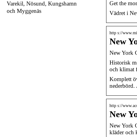
Get the mon
Varekil, Nösund, Kungshamn
och Myggenäs
Vädret i Ne
http s://www.mi
New Yo
New York Ci
Historisk m
och klimat 
Komplett öv
nederbörd. 
http s://www.a
New Yo
New York Ci
kläder och 