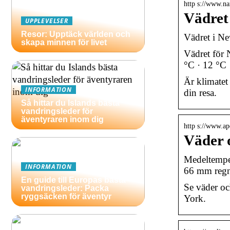
http s://www.na
Vädret
UPPLEVELSER
Resor: Upptäck världen och
Vädret i Ne
skapa minnen för livet
Vädret för 
°C · 12 °C
Är klimatet
INFORMATION
din resa.
Så hittar du Islands bästa
vandringsleder för
äventyraren inom dig
http s://www.ap
Väder o
Medeltemper
INFORMATION
66 mm regn
En guide till Europas bästa
Se väder oc
vandringsleder: Packa
ryggsäcken för äventyr
York.