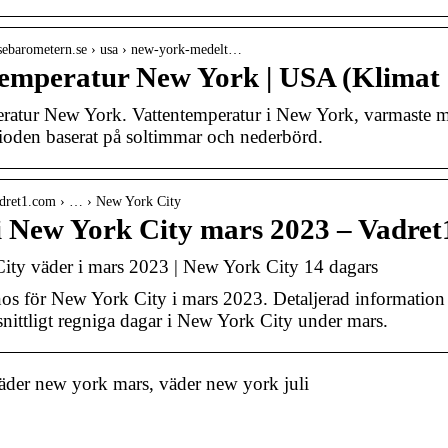
esebarometern.se › usa › new-york-medelt…
emperatur New York | USA (Klimat 
atur New York. Vattentemperatur i New York, varmaste må
ioden baserat på soltimmar och nederbörd.
adret1.com › … › New York City
i New York City mars 2023 – Vadre
ity väder i mars 2023 | New York City 14 dagars
s för New York City i mars 2023. Detaljerad information 
ittligt regniga dagar i New York City under mars.
der new york mars, väder new york juli