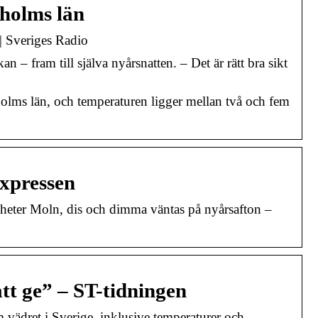
kholms län
| Sveriges Radio
 – fram till själva nyårsnatten. – Det är rätt bra sikt
olms län, och temperaturen ligger mellan två och fem
 Expressen
eter Moln, dis och dimma väntas på nyårsafton –
tt ge” – ST-tidningen
vädret i Sverige, inklusive temperaturer och