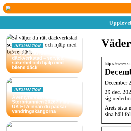
Upplevel
Väder
INFORMATION
Så väljer du rätt
däckverkstad – service,
säkerhet och hjälp med
http s://www.sm
bilens däck
Decemb
December 20
INFORMATION
29 dec. 202
Äventyrsresa till
sig nederbö
Storbritannien 2026? Fixa
UK ETA innan du packar
Årets sista
vandringskängorna
sina håll f