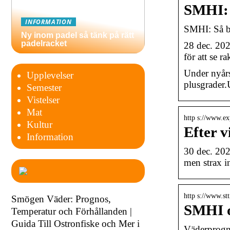
SMHI: 
INFORMATION
SMHI: Så bl
Ny inom padel så tänk på rätt
padelracket
28 dec. 2021
för att se r
Under nyårs
Upplevelser
plusgrader
Semester
Vistelser
Mat
http s://www.ex
Kultur
Efter v
Information
30 dec. 202
men strax 
http s://www.st
Smögen Väder: Prognos,
SMHI o
Temperatur och Förhållanden |
Guida Till Ostronfiske och Mer i
Väderprogno