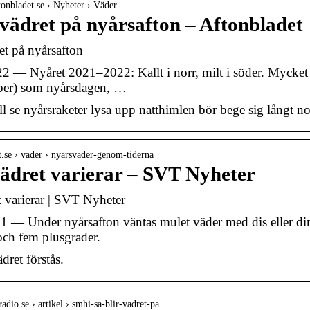
tonbladet.se › Nyheter › Väder
 vädret på nyårsafton – Aftonbladet
et på nyårsafton
2 — Nyåret 2021–2022: Kallt i norr, milt i söder. Mycket m
ber) som nyårsdagen, …
 se nyårsraketer lysa upp natthimlen bör bege sig långt nor
t.se › vader › nyarsvader-genom-tiderna
ädret varierar – SVT Nyheter
 varierar | SVT Nyheter
1 — Under nyårsafton väntas mulet väder med dis eller d
och fem plusgrader.
dret förstås.
sradio.se › artikel › smhi-sa-blir-vadret-pa…