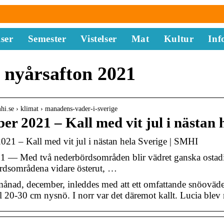
ser
Semester
Vistelser
Mat
Kultur
Inf
 nyårsafton 2021
hi.se › klimat › manadens-vader-i-sverige
er 2021 – Kall med vit jul i nästan
21 – Kall med vit jul i nästan hela Sverige | SMHI
1 — Med två nederbördsområden blir vädret ganska ostadi
rdsområdena vidare österut, …
 månad, december, inleddes med att ett omfattande snöoväde
öll 20-30 cm nysnö. I norr var det däremot kallt. Lucia blev