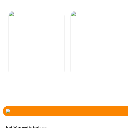
Ny inom padel så tänk
Vad ska jag ge min
på rätt padelracket
mamma och pappa i
present?
hej@merdigitalt.se