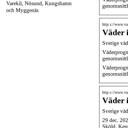
Varekil, Nösund, Kungshamn
genomsnittl
och Myggenäs
http s://www.va
Väder 
Sverige väd
Väderprogno
genomsnittl
Väderprogno
genomsnittl
http s://www.va
Väder 
Sverige väd
29 dec. 20
Sköld, Ke