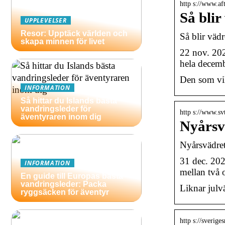
http s://www.af
Så blir
UPPLEVELSER
Resor: Upptäck världen och
Så blir vädr
skapa minnen för livet
22 nov. 202
hela decem
Den som vill
INFORMATION
Så hittar du Islands bästa
vandringsleder för
http s://www.sv
äventyraren inom dig
Nyårsv
Nyårsvädret
31 dec. 202
INFORMATION
mellan två 
En guide till Europas bästa
vandringsleder: Packa
Liknar julvä
ryggsäcken för äventyr
http s://sverige