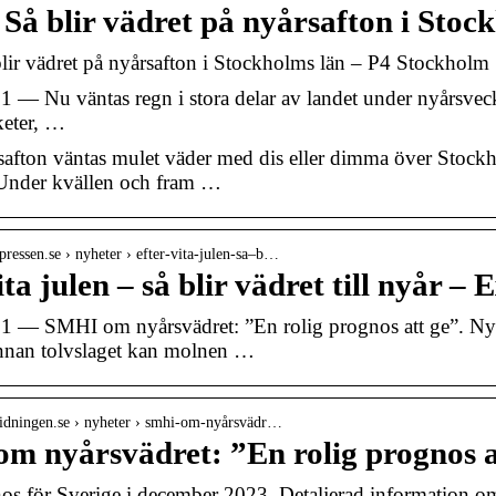
Så blir vädret på nyårsafton i Stoc
ir vädret på nyårsafton i Stockholms län – P4 Stockholm 
 — Nu väntas regn i stora delar av landet under nyårsveckan
aketer, …
afton väntas mulet väder med dis eller dimma över Stockh
.Under kvällen och fram …
pressen.se › nyheter › efter-vita-julen-sa–b…
ita julen – så blir vädret till nyår –
1 — SMHI om nyårsvädret: ”En rolig prognos att ge”. Nyh
innan tolvslaget kan molnen …
tidningen.se › nyheter › smhi-om-nyårsvädr…
m nyårsvädret: ”En rolig prognos a
s för Sverige i december 2023. Detaljerad information om 