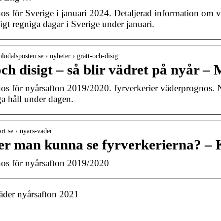
s för Sverige i januari 2024. Detaljerad information om vä
igt regniga dagar i Sverige under januari.
lndalsposten.se › nyheter › grått-och-disig…
ch disigt – så blir vädret på nyår –
s för nyårsafton 2019/2020. fyrverkerier väderprognos. Nyå
a håll under dagen.
rt.se › nyars-vader
 man kunna se fyrverkerierna? – K
os för nyårsafton 2019/2020
äder nyårsafton 2021