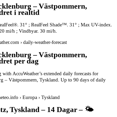
ecklenburg – Västpommern,
ret i realtid
ealFeel®. 31° ; RealFeel Shade™. 31° ; Max UV-index.
20 mi/h ; Vindbyar. 30 mi/h.
ther.com › daily-weather-forecast
ecklenburg – Västpommern,
dret per dag
with AccuWeather’s extended daily forecasts for
rg – Västpommern, Tyskland. Up to 90 days of daily
eteo.info › Europa › Tyskland
tz, Tyskland – 14 Dagar – 🌤️