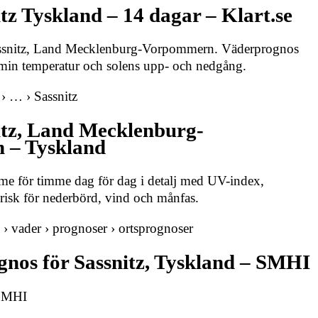
tz Tyskland – 14 dagar – Klart.se
assnitz, Land Mecklenburg-Vorpommern. Väderprognos
 min temperatur och solens upp- och nedgång.
 › … › Sassnitz
itz, Land Mecklenburg-
 – Tyskland
mme för timme dag för dag i detalj med UV-index,
 risk för nederbörd, vind och månfas.
 › vader › prognoser › ortsprognoser
nos för Sassnitz, Tyskland – SMHI
 SMHI