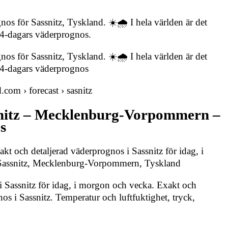
os för Sassnitz, Tyskland. ☀️🌧️ I hela världen är det
14-dagars väderprognos.
os för Sassnitz, Tyskland. ☀️🌧️ I hela världen är det
14-dagars väderprognos
.com › forecast › sasnitz
snitz – Mecklenburg-Vorpommern –
s
akt och detaljerad väderprognos i Sassnitz för idag, i
Sassnitz, Mecklenburg-Vorpommern, Tyskland
 Sassnitz för idag, i morgon och vecka. Exakt och
os i Sassnitz. Temperatur och luftfuktighet, tryck,