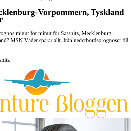
ecklenburg-Vorpommern, Tyskland
r
rognos minut för minut för Sassnitz, Mecklenburg-
d? MSN Väder spårar allt, från nederbördsprognoser till
snitz