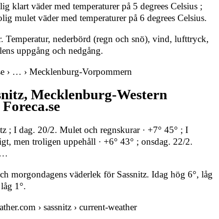
olig klart väder med temperaturer på 5 degrees Celsius ;
rolig mulet väder med temperaturer på 6 degrees Celsius.
. Temperatur, nederbörd (regn och snö), vind, lufttryck,
 solens uppgång och nedgång.
a.se › … › Mecklenburg-Vorpommern
snitz, Mecklenburg-Western
 Foreca.se
tz ; I dag. 20/2. Mulet och regnskurar · +7° 45° ; I
t, men troligen uppehåll · +6° 43° ; onsdag. 22/2.
 …
och morgondagens väderlek för Sassnitz. Idag hög 6°, låg
låg 1°.
ther.com › sassnitz › current-weather