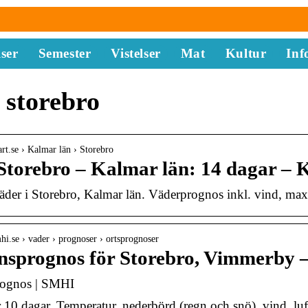
ser
Semester
Vistelser
Mat
Kultur
Inf
 storebro
art.se › Kalmar län › Storebro
Storebro – Kalmar län: 14 dagar – K
äder i Storebro, Kalmar län. Väderprognos inkl. vind, ma
hi.se › vader › prognoser › ortsprognoser
nsprognos för Storebro, Vimmerby
ognos | SMHI
 10 dagar. Temperatur, nederbörd (regn och snö), vind, luft