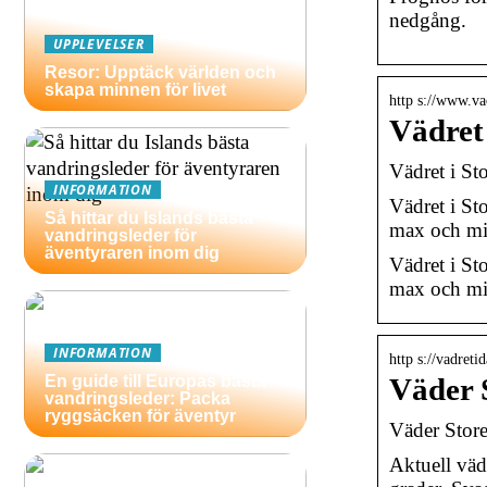
nedgång.
UPPLEVELSER
Resor: Upptäck världen och
skapa minnen för livet
http s://www.va
Vädret
Vädret i St
INFORMATION
Vädret i S
Så hittar du Islands bästa
max och mi
vandringsleder för
äventyraren inom dig
Vädret i S
max och mi
INFORMATION
http s://vadreti
En guide till Europas bästa
Väder 
vandringsleder: Packa
ryggsäcken för äventyr
Väder Stor
Aktuell väd