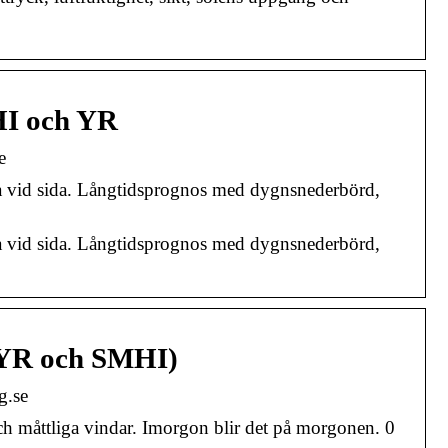
HI och YR
e
a vid sida. Långtidsprognos med dygnsnederbörd,
a vid sida. Långtidsprognos med dygnsnederbörd,
 (YR och SMHI)
g.se
och måttliga vindar. Imorgon blir det på morgonen. 0