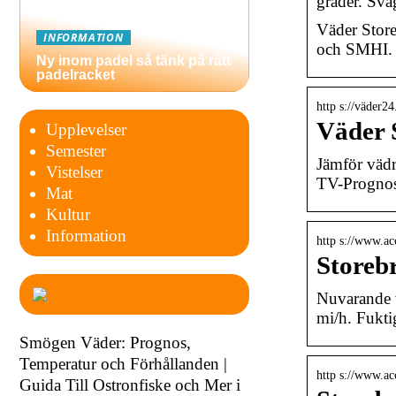
grader. Sva
Väder Store
INFORMATION
och SMHI.
Ny inom padel så tänk på rätt
padelracket
http s://väder24
Väder 
Upplevelser
Semester
Jämför vädr
Vistelser
TV-Prognos
Mat
Kultur
Information
http s://www.ac
Storebr
Nuvarande v
mi/h. Fukti
Smögen Väder: Prognos,
Temperatur och Förhållanden |
http s://www.ac
Guida Till Ostronfiske och Mer i