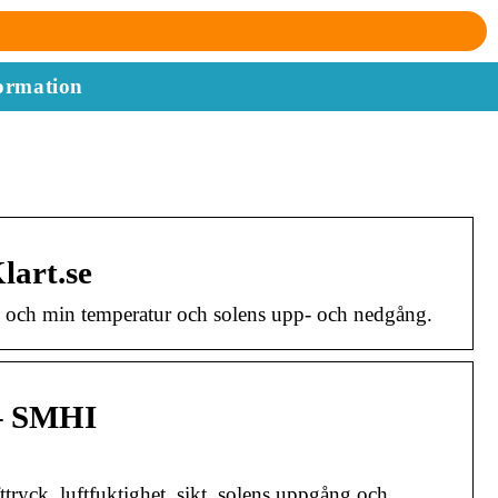
ormation
lart.se
x och min temperatur och solens upp- och nedgång.
 – SMHI
tryck, luftfuktighet, sikt, solens uppgång och