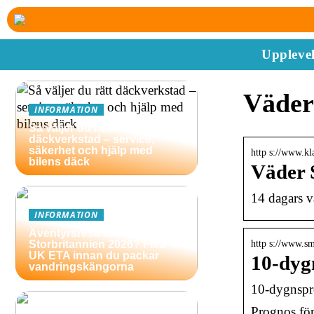
Upplevel
Väder
INFORMATION
Så väljer du rätt
däckverkstad – service,
säkerhet och hjälp med
http s://www.kl
bilens däck
Väder 
14 dagars v
INFORMATION
Äventyrsresa till
http s://www.sm
Storbritannien 2026? Fixa
UK ETA innan du packar
10-dyg
vandringskängorna
10-dygnspr
Prognos för