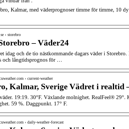
ga vindar från .
bro, Kalmar, med väderprognoser timme för timme, 10 dyg
.se › storebro
Storebro – Väder24
et idag och de tio nästkommande dagars väder i Storebro
 och långtidsprognos för …
cuweather.com › current-weather
o, Kalmar, Sverige Vädret i realti
äder. 19:19. 30°F. Växlande molnighet. RealFeel® 29°. K
ghet. 59 %. Daggpunkt. 17° F.
cuweather.com › daily-weather-forecast