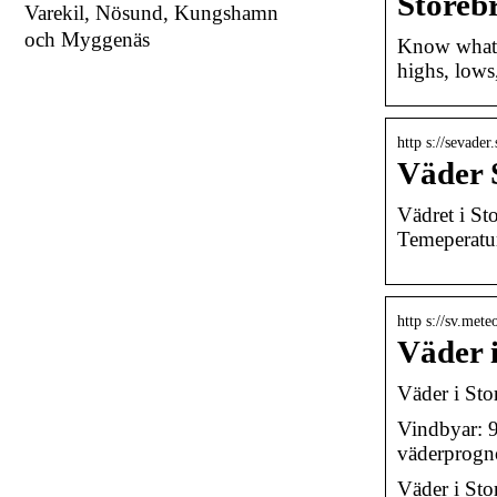
Storeb
Varekil, Nösund, Kungshamn
och Myggenäs
Know what’s
highs, lows
http s://sevade
Väder S
Vädret i St
Temeperatur
http s://sv.mete
Väder 
Väder i Sto
Vindbyar: 9
väderprogn
Väder i Sto