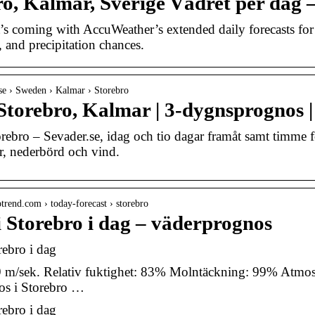
ro, Kalmar, Sverige Vädret per dag
 coming with AccuWeather’s extended daily forecasts for 
, and precipitation chances.
r.se › Sweden › Kalmar › Storebro
torebro, Kalmar | 3-dygnsprognos | 
orebro – Sevader.se, idag och tio dagar framåt samt timme
, nederbörd och vind.
otrend.com › today-forecast › storebro
i Storebro i dag – väderprognos
rebro i dag
 m/sek. Relativ fuktighet: 83% Molntäckning: 99% Atmosfä
os i Storebro …
rebro i dag