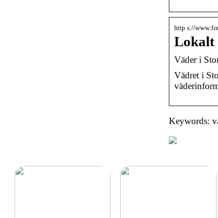
http s://www.fo
Lokalt
Väder i Sto
Vädret i St
väderinform
Keywords: vä