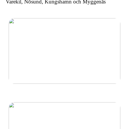
Varekil, Nösund, Kungshamn och Myggenäs
Ny inom padel så tänk på rätt padelracket