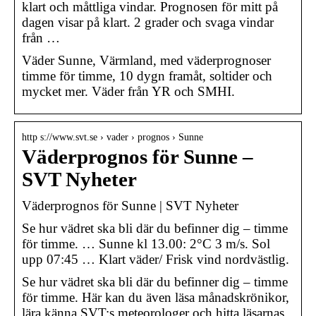
klart och måttliga vindar. Prognosen för mitt på
dagen visar på klart. 2 grader och svaga vindar
från …
Väder Sunne, Värmland, med väderprognoser
timme för timme, 10 dygn framåt, soltider och
mycket mer. Väder från YR och SMHI.
http s://www.svt.se › vader › prognos › Sunne
Väderprognos för Sunne –
SVT Nyheter
Väderprognos för Sunne | SVT Nyheter
Se hur vädret ska bli där du befinner dig – timme
för timme. … Sunne kl 13.00: 2°C 3 m/s. Sol
upp 07:45 … Klart väder/ Frisk vind nordvästlig.
Se hur vädret ska bli där du befinner dig – timme
för timme. Här kan du även läsa månadskrönikor,
lära känna SVT:s meteorologer och hitta läsarnas