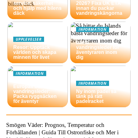
service, säkerhet
2026? Fixa UK ETA
och hjälp med bilens
innan du packar
däck
vandringskängorna
INFORMATION
Så hittar du Islands
UPPLEVELSER
bästa
Resor: Upptäck
vandringsleder för
världen och skapa
äventyraren inom
minnen för livet
dig
INFORMATION
En guide till
INFORMATION
Europas bästa
vandringsleder:
Ny inom padel så
Packa ryggsäcken
tänk på rätt
för äventyr
padelracket
Smögen Väder: Prognos, Temperatur och
Förhållanden | Guida Till Ostronfiske och Mer i