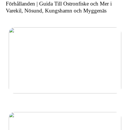
Förhållanden | Guida Till Ostronfiske och Mer i
Varekil, Nösund, Kungshamn och Myggenäs
Ny inom padel så tänk på rätt padelracket