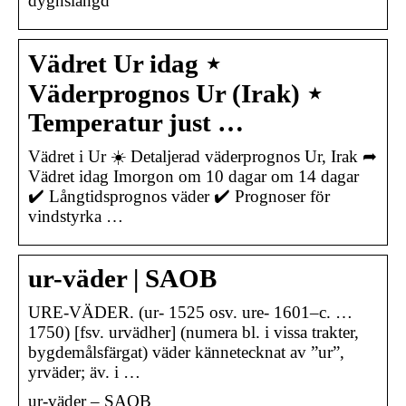
dygnslängd
Vädret Ur idag ⋆
Väderprognos Ur (Irak) ⋆
Temperatur just …
Vädret i Ur ☀️ Detaljerad väderprognos Ur, Irak ➦
Vädret idag Imorgon om 10 dagar om 14 dagar
✔️ Långtidsprognos väder ✔️ Prognoser för
vindstyrka …
ur-väder | SAOB
URE-VÄDER. (ur- 1525 osv. ure- 1601–c. …
1750) [fsv. urvädher] (numera bl. i vissa trakter,
bygdemålsfärgat) väder kännetecknat av ”ur”,
yrväder; äv. i …
ur-väder – SAOB