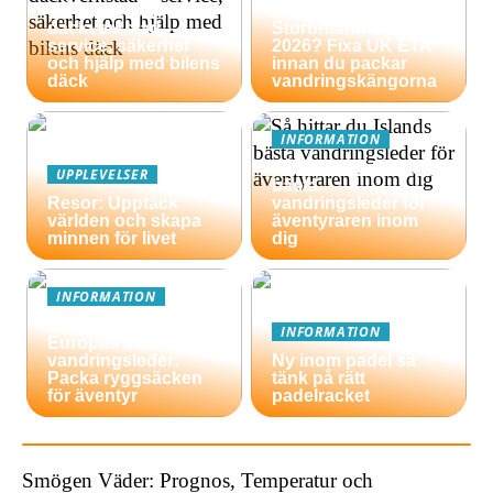
Så väljer du rätt
Äventyrsresa till
däckverkstad –
Storbritannien
service, säkerhet
2026? Fixa UK ETA
och hjälp med bilens
innan du packar
däck
vandringskängorna
INFORMATION
Så hittar du Islands
UPPLEVELSER
bästa
Resor: Upptäck
vandringsleder för
världen och skapa
äventyraren inom
minnen för livet
dig
INFORMATION
En guide till
INFORMATION
Europas bästa
vandringsleder:
Ny inom padel så
Packa ryggsäcken
tänk på rätt
för äventyr
padelracket
Smögen Väder: Prognos, Temperatur och