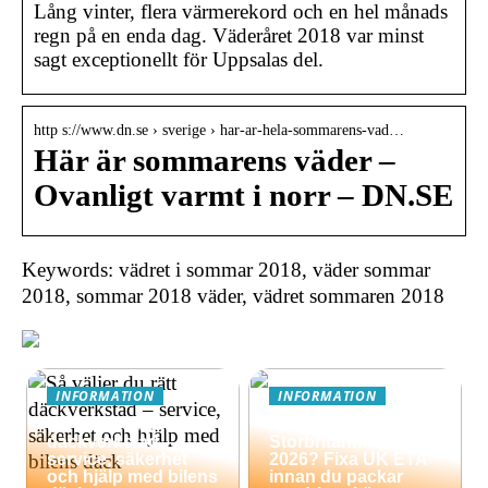
Lång vinter, flera värmerekord och en hel månads
regn på en enda dag. Väderåret 2018 var minst
sagt exceptionellt för Uppsalas del.
http s://www.dn.se › sverige › har-ar-hela-sommarens-vad…
Här är sommarens väder –
Ovanligt varmt i norr – DN.SE
Keywords: vädret i sommar 2018, väder sommar
2018, sommar 2018 väder, vädret sommaren 2018
INFORMATION
INFORMATION
Så väljer du rätt
Äventyrsresa till
däckverkstad –
Storbritannien
service, säkerhet
2026? Fixa UK ETA
och hjälp med bilens
innan du packar