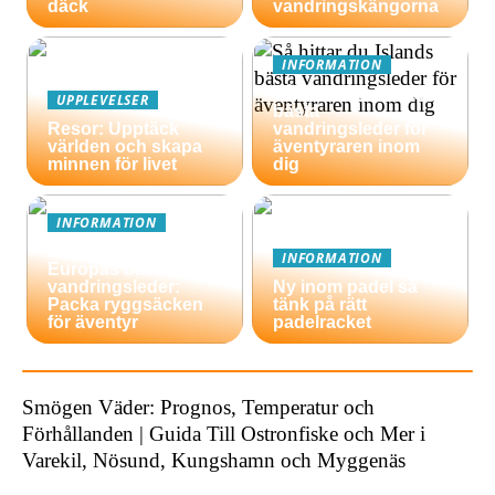
däck
vandringskängorna
INFORMATION
Så hittar du Islands
UPPLEVELSER
bästa
Resor: Upptäck
vandringsleder för
världen och skapa
äventyraren inom
minnen för livet
dig
INFORMATION
En guide till
INFORMATION
Europas bästa
vandringsleder:
Ny inom padel så
Packa ryggsäcken
tänk på rätt
för äventyr
padelracket
Smögen Väder: Prognos, Temperatur och
Förhållanden | Guida Till Ostronfiske och Mer i
Varekil, Nösund, Kungshamn och Myggenäs