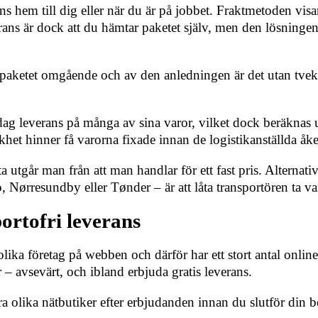
ns hem till dig eller när du är på jobbet. Fraktmetoden visa
ns är dock att du hämtar paketet själv, men den lösningen ä
aketet omgående och av den anledningen är det utan tvekan 
-dag leverans på många av sina varor, vilket dock beräknas u
het hinner få varorna fixade innan de logistikanställda åk
sta utgår man från att man handlar för ett fast pris. Altern
, Nørresundby eller Tønder – är att låta transportören ta var
portofri leverans
n olika företag på webben och därför har ett stort antal onli
– avsevärt, och ibland erbjuda gratis leverans.
 olika nätbutiker efter erbjudanden innan du slutför din best