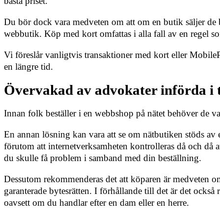
bästa priset.
Du bör dock vara medveten om att om en butik säljer de bäst
webbutik. Köp med kort omfattas i alla fall av en regel 
Vi föreslår vanligtvis transaktioner med kort eller MobileP
en längre tid.
Övervakad av advokater införda i t
Innan folk beställer i en webbshop på nätet behöver de van
En annan lösning kan vara att se om nätbutiken stöds av e
förutom att internetverksamheten kontrolleras då och då a
du skulle få problem i samband med din beställning.
Dessutom rekommenderas det att köparen är medveten om 
garanterade bytesrätten. I förhållande till det är det också
oavsett om du handlar efter en dam eller en herre.