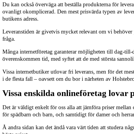
Du kan också överväga att beställa produkterna för levera
ovanligt okomplicerad. Den mest prisvärda typen av levera
butikens adress.
Leveranstiden är givetvis mycket relevant om vi behöver p
fråga.
Många internetföretag garanterar möjligheten till dag-till
överenskommen tid, med syftet att de med största sannolik
Vissa internetbutiker utlovar fri leverans, men för det me
i de flesta fall – oavsett om du bor i närheten av Holstebro
Vissa enskilda onlineföretag lovar 
Det är väldigt enkelt för oss alla att jämföra priser mella
för spädbarn och barn, och samtidigt för damer och herrar 
Å andra sidan kan det ändå vara värt tiden att studera några