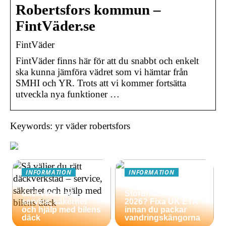
Robertsfors kommun –
FintVäder.se
FintVäder
FintVäder finns här för att du snabbt och enkelt
ska kunna jämföra vädret som vi hämtar från
SMHI och YR. Trots att vi kommer fortsätta
utveckla nya funktioner …
Keywords: yr väder robertsfors
INFORMATION
INFORMATION
Så väljer du rätt
Äventyrsresa till
däckverkstad –
Storbritannien
service, säkerhet
2026? Fixa UK ETA
och hjälp med bilens
innan du packar
däck
vandringskängorna