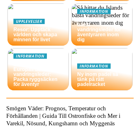
INFORMATION
Så hittar du Islands
UPPLEVELSER
bästa
Resor: Upptäck
vandringsleder för
världen och skapa
äventyraren inom
minnen för livet
dig
INFORMATION
En guide till
INFORMATION
Europas bästa
vandringsleder:
Ny inom padel så
Packa ryggsäcken
tänk på rätt
för äventyr
padelracket
Smögen Väder: Prognos, Temperatur och
Förhållanden | Guida Till Ostronfiske och Mer i
Varekil, Nösund, Kungshamn och Myggenäs