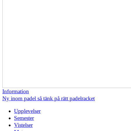
Information
Ny inom padel så tänk på rätt padelracket
Upplevelser
Semester
Vistelser